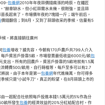
09-
包養網
2010年年夜蒜價錢瘋漲的時辰。在鐵匠
思。“赫章缺水，但小紅蒜需水未幾，很剛強，並且蒜
蒜苗長起來了，市場價年夜約7塊錢一斤；端午前后，
養
價錢翻倍；到8月，又到了蒜頭收采的季候，估量有5
季候，將直接銷往廣州
何
包養
增收？據先容，今朝有170戶農戶共799人介入
每戶貧苦戶掛靠5畝，市場發賣最低收益6000元/畝
包
0元支出，所有的回農戶，貧苦戶掛靠的5畝地就有1.5萬
盤流轉費500/畝用、自行蒔植等，每戶至多可以有2.7
家將說，由于本年是第一
包養網
年代進幾萬，你可得多
季候只是“小試牛刀”，真正的盼望，在8月蒜頭上市的
由一起配合社依照每戶投進本錢1.5萬元的5%作為分
50畝所發生
包養
的經濟效益的20%分紅給配合村，作