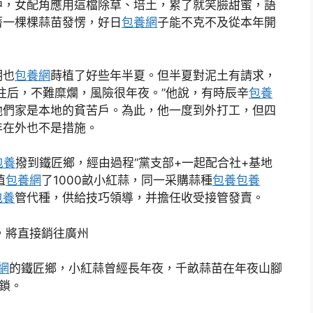
中，女配角應用這檔除草、培土，累了就笑臉甜蜜，語
著一棵棵蒜苗發愣，好日
包養網
子能不克不及從本年開
明也
包養網
蒔植了好些年半夏。但半夏對泥土有請求，
往后，不難糜爛，風險很年夜。”他說，有時辰辛
包養
他們家是本地的貧苦戶。為此，他一度到外打工，但四
年在外也不是措施。
包養
撥到鐵匠鄉，經由過程“黨支部+一起配合社+基地
植
包養網
了1000畝小紅蒜，同一采購蒜種
包養
包養
包養
管代種，供給技巧領導，并擔任收受接管發賣。
，將直接銷往廣州
網
的鐵匠鄉，小紅蒜曾經長年夜，千畝蒜苗在年夜山腳
解鎖。