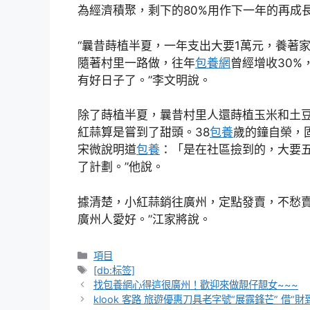
為經濟積聚，剩下的80%用作下一年的再成
“曩昔蒔植半夏，一年支出大要1萬元，養著
隨著村里一路做，往年
包養網
曾經增收30
有好日子了。”李文明說。
除了蒔植半夏，曩昔村里人還蒔植玉米和土豆，
紅蒜算是嘗到了甜頭。38
包養
歲的鐘自榮，
宋微說明道
包養
：「是在社區撿到的，大要
了計劃。”他說。
據清楚，小紅蒜銷往廣州，定點發賣，不愁賣
廣州人愛好。”江家將說。
分
項目
類
標
[db:标签]
籤
找包養網心得這很廣州！歡迎來做靚仔靚女~~~
klook 客路 旅遊優惠刀具老字號“展露鋒芒” 借“