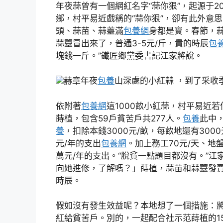
年夜蒜曾有一個網紅名字“蒜你狠”，起源于20
鄉，村平易近戲稱的“蒜你狠”，卻有此外意
頭、蒜苗、蒜薹滿
包養網
身都是寶。春節，
蒜薹冒出來了，普通3-5元/斤，貴的時辰
包
塊錢一斤。”鐵匠鄉黨委書記江家將說。
赫章年夜
包養
山深處的小紅蒜 ，到了采收
依附著
包養網
這1000畝小紅蒜，村平易近若
蒔植，包含59戶貧苦戶共277人。
包養
此中，
養
，扣除本錢3000元/畝，每畝地還有300
元/年的支出
包養網
。加上務工70元/天、地
萬元/年的支出。“脫貧一點題目都沒有。”江
向她進修，了解嗎？」蒔植，蒜苗和蒜薹發賣
時辰。
假如沒有發生效益呢？本地想了一個措施：將
紅給貧苦戶。別的，一起配合社示范蒔植的1