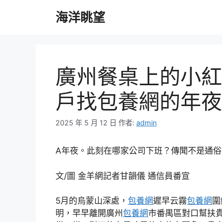
跳
海洋眺望
至
主
要
內
容
廣州餐桌上的小紅
戶找包養網的年夜
2025 年 5 月 12 日
作者:
admin
A年夜。此刻在哪家公司下班？傳聞不是通俗
文/圖 金羊網記者甘韻儀 通信員番宣
5月的烏蒙山深處，
包養網
遲早云霧
包養網
圍
明，早早離開廣州
包養網
市番禺區對口幫扶