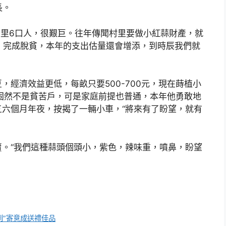
長。
家里6口人，很艱巨。往年傳聞村里要做小紅蒜財產，就
%，完成脫貧，本年的支出估量還會增添，到時辰我們就
經濟效益更低，每畝只要500-700元，現在蒔植小
固然不是貧苦戶，可是家庭前提也普通，本年他勇敢地
五六個月年夜，按揭了一輛小車，“將來有了盼望，就有
。“我們這種蒜頭個頭小，紫色，辣味重，噴鼻，盼望
財到”寄意成送禮佳品