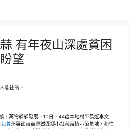
蒜 有年夜山深處貧困
盼望
人能往的。
繞，萬物靜靜發展。10日，44歲本地村平易近李文
貴
包養
州畢節赫章縣鐵匠鄉小紅蒜蒔植示范基地，和往