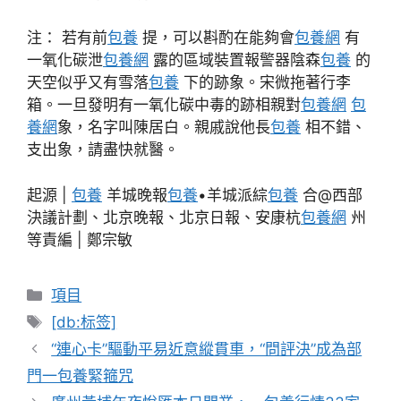
注： 若有前
包養
提，可以斟酌在能夠會
包養網
有
一氧化碳泄
包養網
露的區域裝置報警器陰森
包養
的
天空似乎又有雪落
包養
下的跡象。宋微拖著行李
箱。一旦發明有一氧化碳中毒的跡相親對
包養網
包
養網
象，名字叫陳居白。親戚說他長
包養
相不錯、
支出象，請盡快就醫。
起源 |
包養
羊城晚報
包養
•羊城派綜
包養
合@西部
決議計劃、北京晚報、北京日報、安康杭
包養網
州
等責編 | 鄭宗敏
分
項目
類
標
[db:标签]
籤
“連心卡”驅動平易近意縱貫車，“問評決”成為部
門一包養緊箍咒