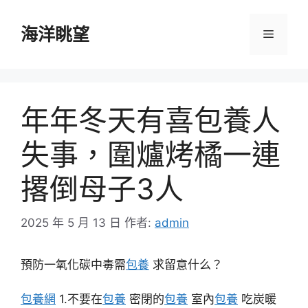
跳
至
海洋眺望
選
主
要
單
內
容
年年冬天有喜包養人
失事，圍爐烤橘一連
撂倒母子3人
2025 年 5 月 13 日
作者:
admin
預防一氧化碳中毒需
包養
求留意什么？
包養網
1.不要在
包養
密閉的
包養
室內
包養
吃炭暖