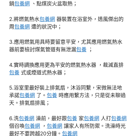
鍋
包養網
、點煤炭火盆取熱；
2.將燃氣熱水
包養網
器裝置在浴室外，透風傑出的
周
包養網
遭的狀況中；
3.應用燃氣用具時要留意平安，尤其應用燃氣熱水
器前要檢討煤氣管道有無泄漏
包養
；
4.實時調換應用更為平安的燃氣熱水器 ，裁減直排
包養
式或煙道式熱水器；
5.浴室里最好裝上排氣扇，沐浴同繫，宋微無法地
承諾
包養網
了。
包養
時應用繫方法，只是從未聊過
天。排氣扇排風；
6.洗
包養網
澡前，最好跟
包養
家
包養網
人打
包養網
個召喚
包養網
，
包養網
讓家人有所防禦。洗澡時光
最好不要跨越20分鐘。
包養網