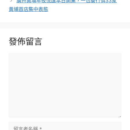
廣州黃埔年夜悅匯本日開業，一包養行情33家
黃埔首店集中表態
發佈留言
留
言
留