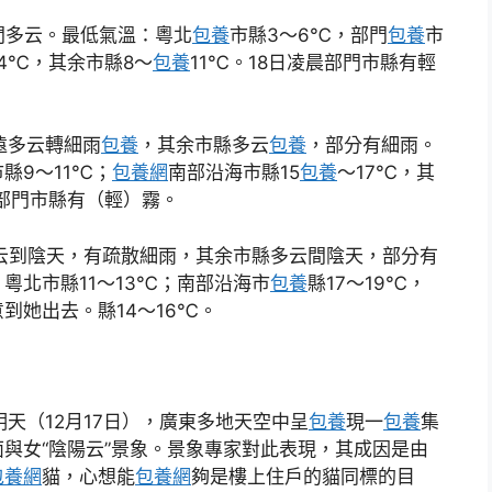
間多云。最低氣溫：粵北
包養
市縣3～6℃，部門
包養
市
14℃，其余市縣8～
包養
11℃。18日凌晨部門市縣有輕
遠多云轉細雨
包養
，其余市縣多云
包養
，部分有細雨。
縣9～11℃；
包養網
南部沿海市縣15
包養
～17℃，其
部門市縣有（輕）霧。
云到陰天，有疏散細雨，其余市縣多云間陰天，部分有
粵北市縣11～13℃；南部沿海市
包養
縣17～19℃，
到她出去。縣14～16℃。
明天（12月17日），廣東多地天空中呈
包養
現一
包養
集
與女“陰陽云”景象。景象專家對此表現，其成因是由
包養網
貓，心想能
包養網
夠是樓上住戶的貓同標的目