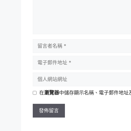
留
言
者
電
名
子
稱
郵
個
件
人
地
網
在
瀏覽器
中儲存顯示名稱、電子郵件地址
址
站
網
址