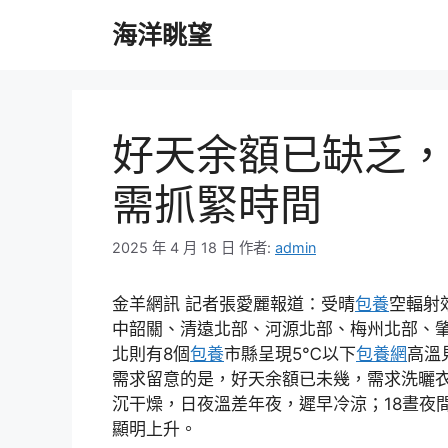
跳
海洋眺望
至
主
要
內
容
好天余額已缺乏，
需抓緊時間
2025 年 4 月 18 日
作者:
admin
金羊網訊 記者張愛麗報道：受晴
包養
空輻射
中韶關、清遠北部、河源北部、梅州北部、肇
北則有8個
包養
市縣呈現5℃以下
包養網
高溫
需求留意的是，好天余額已未幾，需求洗曬衣
沉干燥，日夜溫差年夜，遲早冷涼；18晝夜
顯明上升。