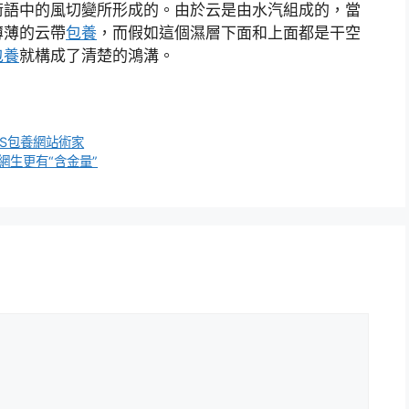
術語中的風切變所形成的。由於云是由水汽組成的，當
薄薄的云帶
包養
，而假如這個濕層下面和上面都是干空
包養
就構成了清楚的鴻溝。
S包養網站術家
網生更有“含金量”