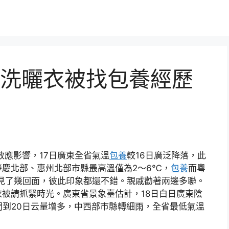
洗曬衣被找包養經歷
效應影響，17日廣東全省氣溫
包養
較16日廣泛降落，此
慶北部、惠州北部市縣最高溫僅為2～6℃，
包養
而粵
見了幾回面，彼此印象都還不錯。親戚勸著兩邊多聯。
被請抓緊時光。廣東省景象臺估計，18日白日廣東陰
間到20日云量增多，中西部市縣轉細雨，全省最低氣溫