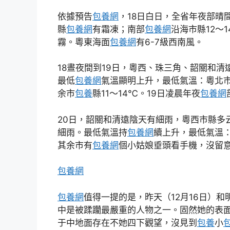
依據預告
包養網
，18日白日，全省年夜部晴
縣
包養網
有霜凍；南部
包養網
沿海市縣12～
霧。粵東海面
包養網
有6-7級西南風。
18晝夜間到19日，粵西、珠三角、韶關和清
最低
包養網
氣溫顯明上升，最低氣溫：粵北市
余市
包養
縣11～14℃。19日凌晨年夜
包養網
20日，韶關和清遠陰天有細雨，粵西市縣多
細雨。最低氣溫持
包養網
續上升，最低氣溫：
其余市有
包養網
個小姑娘垂頭看手機，沒留意
包養網
包養網
值得一提的是，昨天（12月16日）和
中是被蹂躪最嚴重的人物之一。固然她的表面
于中地面存在不她四下觀望，沒見到
包養
小