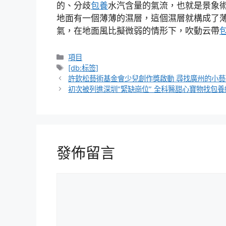
的、分歧
包養
水汽含量的氣流，也就是景象
地面有一個薄薄的濕層，這個濕層就構成了
氣，在地面風比擬微弱的情形下，吹動云帶
分
項目
類
標
[db:标签]
籤
許欽松藝術基金會少兒創作獎啟動 尋找廣州的小藝
初次被列進深圳“緊缺崗位” 全科醫甜心寶物找包養
發佈留言
留
言