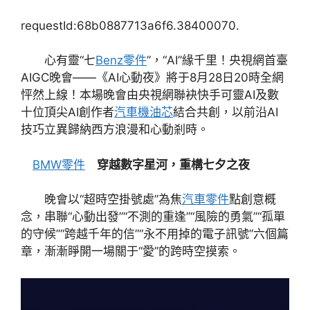
requestId:68b0887713a6f6.38400070.
心有靈“七
Benz零件
”，“AI”緣千里！央視網首臺
AIGC晚會——《AI心動夜》將于8月28日20時全網
怦然上線！本場晚會由央視網聯袂快手可靈AI及數
十位頂尖AI創作者
汽車機油芯
結合共創，以前沿AI
技巧立異歸納西方浪漫和心動剎時。
BMW零件
穿越數字星河，重構七夕之夜
晚會以“超時空掛號處”為焦
汽車零件
點創意概
念，串聯“心動出發”“不測的重逢”“風險的勇氣”“孤單
的守候”“跨越千年的信”“永不用掉的電子訊號”六個篇
章，漸漸睜開一場關于“愛”的跨時空摸索。