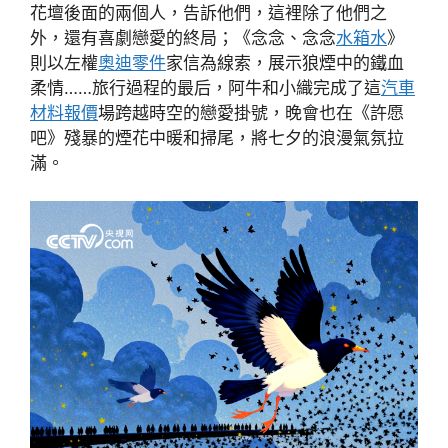
花壇後面的兩個人，告訴他們，這裡除了他們之
外，還有喜劇戀愛的終局；《念念、念念
水箱水
》
則以左權
奧迪零件
家信為線索，展示狼煙中的鐵血
柔情……旅行過程的最后，阿牛和小織完成了這
汽車
材料報價
場跨越時空的戀愛掛號，晚會也在《許愿
吧》殘暴的煙花中暖和掃尾，將七夕的浪漫氣氛拉
滿。