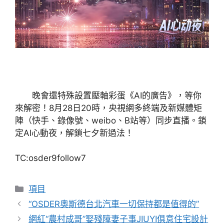
晚會還特殊設置壓軸彩蛋《AI的廣告》，等你
來解密！8月28日20時，央視網多終端及新媒體矩
陣（快手、錄像號、weibo、B站等）同步直播。鎖
定AI心動夜，解鎖七夕新過法！
TC:osder9follow7
分
項目
類
“OSDER奧斯德台北汽車一切保持都是值得的”
網紅“農村成哥”娶殘障妻子事JIUYI俱意住宅設計