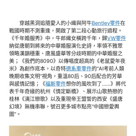
穿越黑洞追隨愛人的小織與阿牛
Bentley零件
在
戰國時期不測重逢，開啟了第二段心動旅行過程。
《千年婚服秀》中，牛郎織女橫跨千年，歸
VW零件
納從唐朝到將來的中華婚服演化史詩，率領不雅眾
領略漢韻穩重、唐風盛華等分歧時期的中華婚服之
美；《我們的8090》以傳唱度超高的《老鼠愛年夜
米》為創作底本，以奇特
德系車零件
的“AI考前人類
晚期收集文明”視角，重溫80后、90后配合的芳華
與感情記憶；《
福斯零件
想你的風吹到了……》將代
表千年奇緣的杭州《情定斷橋》、展示山歌熱戀的
桂林《漓江戀歌》以及重現帝王盟誓的西安《盛唐
幻境》無機串聯，號召更多城市點亮“中國戀愛輿
圖”。