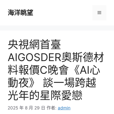
跳
至
海洋眺望
選
主
要
單
內
容
央視網首臺
AIGOSDER奧斯德材
料報價C晚會《AI心
動夜》 談一場跨越
光年的星際愛戀
2025 年 8 月 29 日
作者:
admin