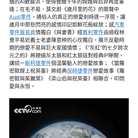
娥的AI數據流，使得覺醒千年的嫦娥與后羿再度重
逢；在毛不易、莫文蔚《歲月里的花》的歌聲中
Audi零件
，通俗人的真正的戀愛剎時逐一浮現，讓
歲月中那些閃亮的感情印記如鮮花般綻放；感
汽車
零件貿易商
情獨白《與妻書》經
賓利零件
由過程林
覺平易近義士老婆陳意映的心坎獨白，展示反動時
期的戀愛不易與巨大家國情懷；《“灰紅”的七夕跨次
元之約》將繚繞灰太狼和紅太狼這對經典IP睜開，
講述一
斯柯達零件
個溫馨動人的戀愛故事；《當羅
密歐趕上祝英臺》將經典
保時捷零件
戀愛故事《羅
密歐與茱麗葉》《梁山伯與祝英臺》相聯合，叩問
愛與永恒。