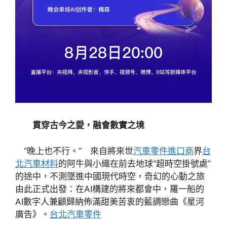
貫穿古今之愛，融會數實之境
“晚上也不行。” 來自將來世
汽車零件進口商
界
台
北汽車材料
的阿牛與小織在前去地球“超時空掛號處”
的途中，不測墜進中國現代時空，奇幻的心動之旅
由此正式出發：在AI構建的將來都會中，羅一船的
AI數字人兼顧歸納佈滿甜美苦衷的藍調戀曲《星河
廣告》。
台北汽車零件