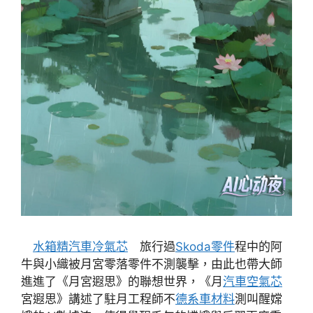
水箱精
汽車冷氣芯
旅行過
Skoda零件
程中的阿
牛與小織被月宮零落零件不測襲擊，由此也帶大師
進進了《月宮遐思》的聯想世界，《月
汽車空氣芯
宮遐思》講述了駐月工程師不
德系車材料
測叫醒嫦