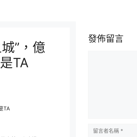
發佈留言
之城”，億
留
是TA
言
是TA
留
言