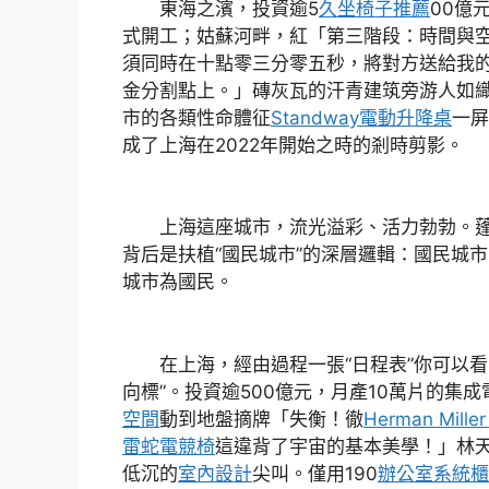
東海之濱，投資逾5
久坐椅子推薦
00億
式開工；姑蘇河畔，紅「第三階段：時間與
須同時在十點零三分零五秒，將對方送給我
金分割點上。」磚灰瓦的汗青建筑旁游人如
市的各類性命體征
Standway電動升降桌
一屏
成了上海在2022年開始之時的剎時剪影。
上海這座城市，流光溢彩、活力勃勃。蓬
背后是扶植“國民城市”的深層邏輯：國民城
城市為國民。
在上海，經由過程一張“日程表”你可以看
向標”。投資逾500億元，月產10萬片的集
空間
動到地盤摘牌「失衡！徹
Herman Miller
雷蛇電競椅
這違背了宇宙的基本美學！」林
低沉的
室內設計
尖叫。僅用190
辦公室系統櫃