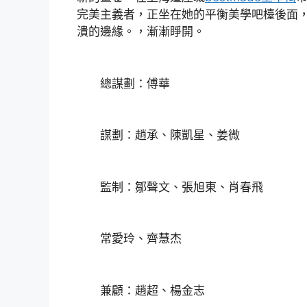
完美主義者，正坐在她的平衡美學吧檯後面
潰的邊緣。，漸漸睜開。
總謀劃：傅華
謀劃：趙承、陳凱星、姜微
監制：鄒聲文、張旭東、肖春飛
常愛玲、齊慧杰
兼顧：趙超、楊金志