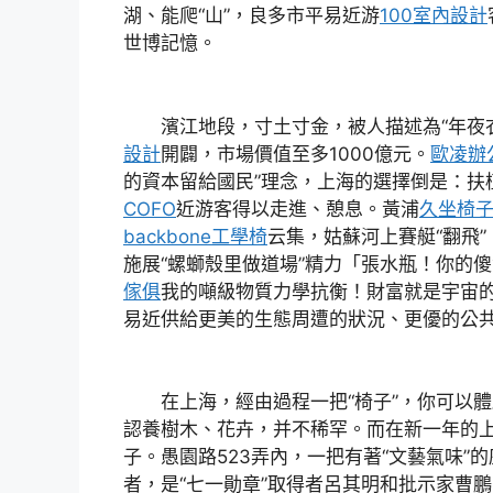
湖、能爬“山”，良多市平易近游
100室內設計
世博記憶。
濱江地段，寸土寸金，被人描述為“年夜衣
設計
開闢，市場價值至多1000億元。
歐凌辦
的資本留給國民”理念，上海的選擇倒是：扶
COFO
近游客得以走進、憩息。黃浦
久坐椅
backbone工學椅
云集，姑蘇河上賽艇“翻飛
施展“螺螄殼里做道場”精力「張水瓶！你的
傢俱
我的噸級物質力學抗衡！財富就是宇宙
易近供給更美的生態周遭的狀況、更優的公
在上海，經由過程一把“椅子”，你可以體驗
認養樹木、花卉，并不稀罕。而在新一年的
子。愚園路523弄內，一把有著“文藝氣味”
者，是“七一勛章”取得者呂其明和批示家曹鵬