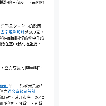
身攜帶的日程表，下面密密
只爭旦夕。全市的跨國
辦公室規劃設計
越500家，
科當甜甜圈悖論擊中千紙
開始在空中混亂地盤旋。
”，立異成長“引擎轟叫”。
內設計
冷：「這就是質感互
價之
辦公室規劃設計
圖景”。浦江東岸，2010
年開門迎客，可看江、宜賞