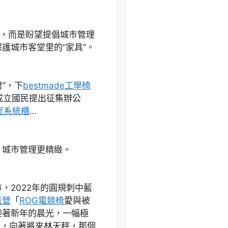
而是盼望提倡城市管理
護城市客堂里的“家具”。
”，下
bestmade工學椅
成立國民提出征集辦公
室系統櫃
…
城市管理更精緻。
2022年的圓規刺中藍
直營
「
ROG電競椅
愛與被
迎著新年的晨光，一幅極
市，向著將來林天秤，那個