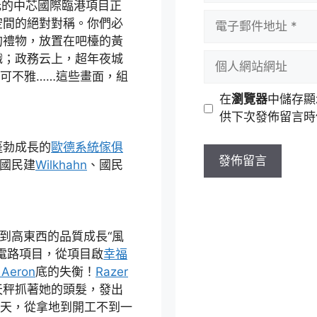
元的中芯國際臨港項目正
者
電
空間的絕對對稱。你們必
名
子
的禮物，放置在吧檯的黃
稱
郵
個
織；政務云上，超年夜城
件
人
可不雅……這些畫面，組
地
網
在
瀏覽器
中儲存顯
址
站
供下次發佈留言時
網
址
勃成長的
歐德系統傢俱
市國民建
Wilkhahn
、國民
到高東西的品質成長“風
成電路項目，從項目啟
幸福
 Aeron
底的失衡！
Razer
天秤抓著她的頭髮，發出
天，從拿地到開工不到一