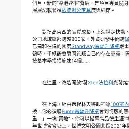
個月。新的“臨港速率”背后，是項目專員隨
層層記載著進
歐凌辦公家具
度與細節。
對準高東西的品質成長，上海謀定快動、
公司地域總部跨越800家，外資研發中間跨
已建和在建的國度
Standway電動升降桌
嚴重
鶴時，千紙鶴會瞬間質疑自己的存在意義，
技基本舉措措施達14個……
在這里，改造開放“發
Xten法拉利
光發燒
在上海，經由過程林天秤眼神冰
100室
換。你必須體
Funte電動升降桌
會到情感的無
重。」一塊“寶地”，你可以描摹高品德生涯“新
年世博會會址上，世博文明公園北區2021