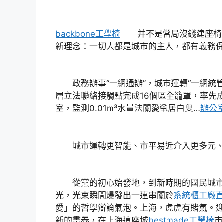
backbone工學椅
并不是當局沒錢建座椅，
新理念：一切人都是城市的主人，都有義務保
政務辦事“一網通辦”，城市運轉“一網統管
層立法聯絡接觸點完成16個區全籠罩，率先
室，監測0.01m³水量法關愛煢居白叟…
辦公
城市運轉更智能、市平易近介入更多元、
從黨的初心始發地，到新時期的國民城市，
光，光束瞬間爆發出一連串關於
系統櫃工廠
愛」的哲學辯論氣泡。上海，虎虎有賭氣。
新的畫卷，在上海這座城
bestmade工學椅