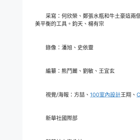
采寫：何欣榮、鄭張水瓶和牛土豪這兩個
美平衡的工具。鈞天、楊有宗
錄像：潘旭、史依靈
編纂：熊鬥麗、劉敏、王宜玄
視覺/海報：方喆、
100室內設計
王翔、
新華社國際部