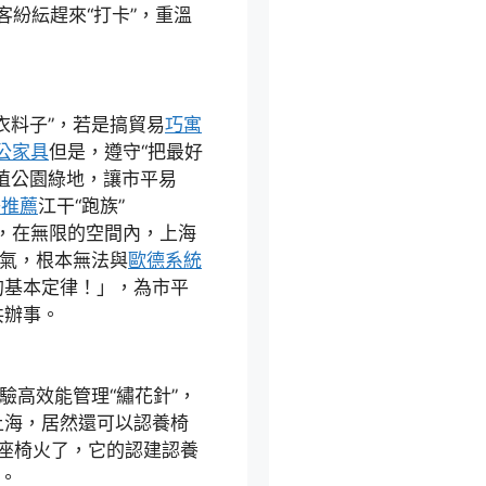
客紛紜趕來“打卡”，重溫
料子”，若是搞貿易
巧寓
公家具
但是，遵守“把最好
植公園綠地，讓市平易
子推薦
江干“跑族”
”，在無限的空間內，上海
傻氣，根本無法與
歐德系統
的基本定律！」，為市平
共辦事。
高效能管理“繡花針”，
上海，居然還可以認養椅
的座椅火了，它的認建認養
。