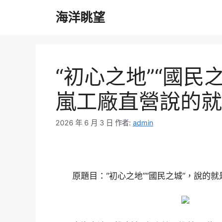
跳
海洋眺望
至
主
要
內
容
“初心之地”“國民
嵐工廠直營說的就
2026 年 6 月 3 日
作者:
admin
原題目：“初心之地”“國民之城”，說的就