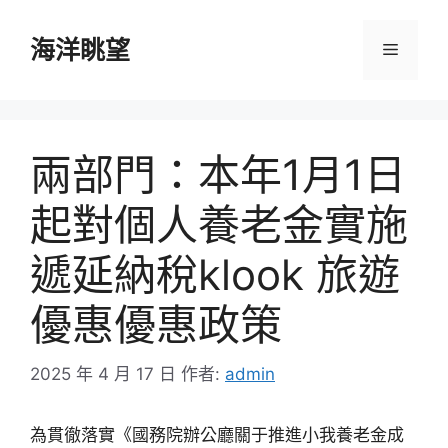
跳
至
海洋眺望
選
主
要
單
內
容
兩部門：本年1月1日
起對個人養老金實施
遞延納稅klook 旅遊
優惠優惠政策
2025 年 4 月 17 日
作者:
admin
為貫徹落實《國務院辦公廳關于推進小我養老金成