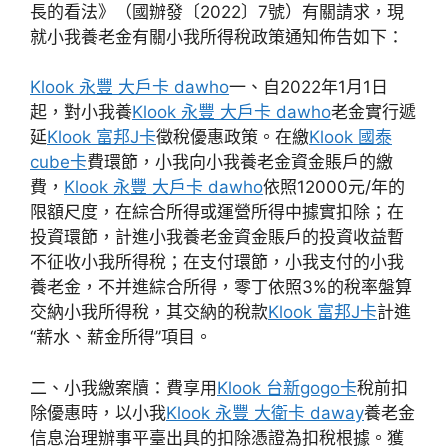
長的看法》（國辦發〔2022〕7號）有關請求，現
就小我養老金有關小我所得稅政策通知佈告如下：
Klook 永豐 大戶卡 dawho
一、自2022年1月1日
起，對小我養
Klook 永豐 大戶卡 dawho
老金實行遞
延
Klook 富邦J卡
徵稅優惠政策。在繳
Klook 國泰
cube卡
費環節，小我向小我養老金資金賬戶的繳
費，
Klook 永豐 大戶卡 dawho
依照12000元/年的
限額尺度，在綜合所得或運營所得中據實扣除；在
投資環節，計進小我養老金資金賬戶的投資收益暫
不征收小我所得稅；在支付環節，小我支付的小我
養老金，不并進綜合所得，零丁依照3%的稅率盤算
交納小我所得稅，其交納的稅款
Klook 富邦J卡
計進
“薪水、薪金所得”項目。
二、小我繳案牘：費享用
Klook 台新gogo卡
稅前扣
除優惠時，以小我
Klook 永豐 大衛卡 daway
養老金
信息治理辦事平臺出具的扣除憑證為扣稅根據。獲