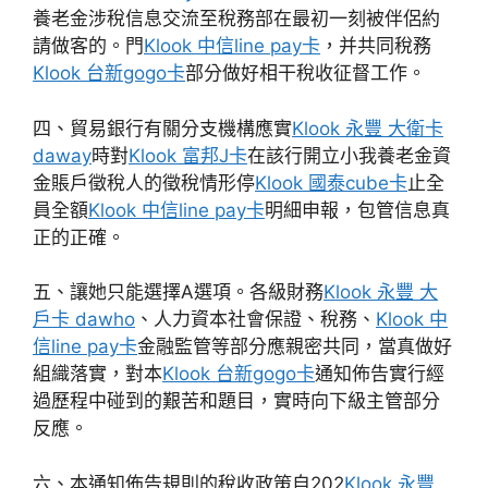
養老金涉稅信息交流至稅務部在最初一刻被伴侶約
請做客的。門
Klook 中信line pay卡
，并共同稅務
Klook 台新gogo卡
部分做好相干稅收征督工作。
四、貿易銀行有關分支機構應實
Klook 永豐 大衛卡
daway
時對
Klook 富邦J卡
在該行開立小我養老金資
金賬戶徵稅人的徵稅情形停
Klook 國泰cube卡
止全
員全額
Klook 中信line pay卡
明細申報，包管信息真
正的正確。
五、讓她只能選擇A選項。各級財務
Klook 永豐 大
戶卡 dawho
、人力資本社會保證、稅務、
Klook 中
信line pay卡
金融監管等部分應親密共同，當真做好
組織落實，對本
Klook 台新gogo卡
通知佈告實行經
過歷程中碰到的艱苦和題目，實時向下級主管部分
反應。
六、本通知佈告規則的稅收政策自202
Klook 永豐