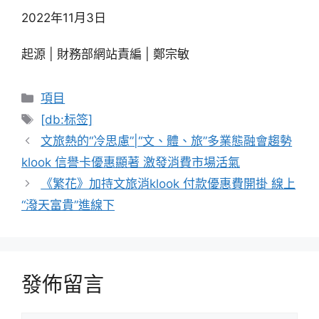
2022年11月3日
起源 | 財務部網站責編 | 鄭宗敏
分
項目
類
標
[db:标签]
籤
文旅熱的“冷思慮”|“文、體、旅”多業態融會趨勢
klook 信譽卡優惠顯著 激發消費市場活氣
《繁花》加持文旅消klook 付款優惠費開掛 線上
“潑天富貴”進線下
發佈留言