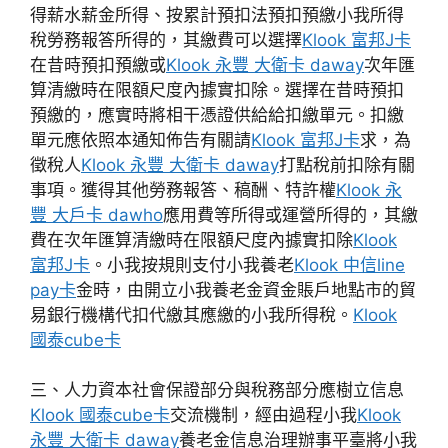
得薪水薪金所得、按累計預扣法預扣預繳小我所得
稅勞務報答所得的，其繳費可以選擇
Klook 富邦J卡
在昔時預扣預繳或
Klook 永豐 大衛卡 daway
次年匯
算清繳時在限額尺度內據實扣除。選擇在昔時預扣
預繳的，應實時將相干憑證供給給扣繳單元。扣繳
單元應依照本通知佈告有關請
Klook 富邦J卡
求，為
徵稅人
Klook 永豐 大衛卡 daway
打點稅前扣除有關
事項。獲得其他勞務報答、稿酬、特許權
Klook 永
豐 大戶卡 dawho
應用費等所得或運營所得的，其繳
費在次年匯算清繳時在限額尺度內據實扣除
Klook
富邦J卡
。小我按規則支付小我養老
Klook 中信line
pay卡
金時，由開立小我養老金資金賬戶地點市的貿
易銀行機構代扣代繳其應繳的小我所得稅。
Klook
國泰cube卡
三、人力資本社會保證部分與稅務部分應樹立信息
Klook 國泰cube卡
交流機制，經由過程小我
Klook
永豐 大衛卡 daway
養老金信息治理辦事平臺將小我