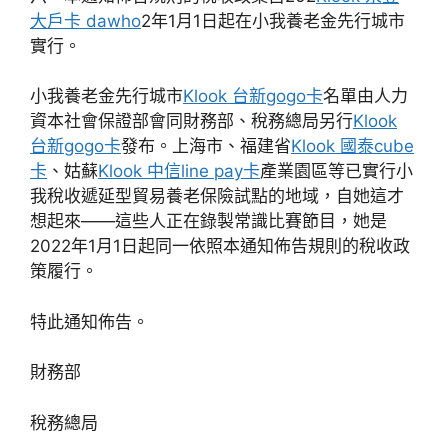
大戶卡 dawho
2年1月1日起在小我養老金先行城市
實行。
小我養老金先行城市
Klook 台新gogo卡
名單由人力
資本社會保證部會同財務部、稅務總局另行
Klook
台新gogo卡
發布。上海市、福建省
Klook 國泰cube
卡
、姑蘇
Klook 中信line pay卡
產業園區等已實行小
我稅收遞延型貿易養老保險試點的地域，自她這才
想起來——這些人正在錄製常識比賽節目，她是
2022年1月1日起同一依照本通知佈告規則的稅收政
策履行。
特此通知佈告。
財務部
稅務總局