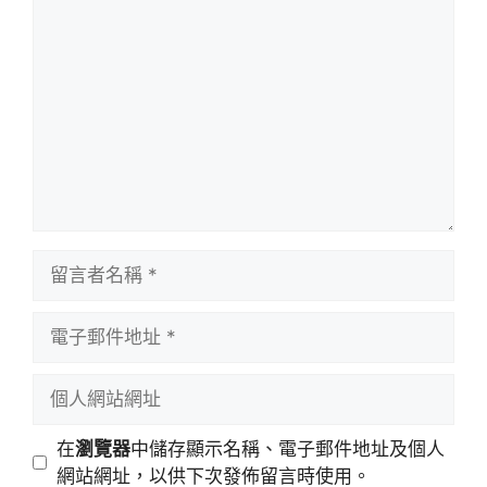
留
言
留
言
者
電
名
子
稱
郵
個
件
人
地
網
在
瀏覽器
中儲存顯示名稱、電子郵件地址及個人
址
站
網站網址，以供下次發佈留言時使用。