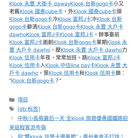
Klook 永豐 大衛卡 daway
Klook 台新gogo卡
小又
老舊
Klook 國泰cube卡
，外
Klook 國泰cube卡
頭
Klook 台新gogo卡
冷
Klook 富邦J卡
冷
Klook 台新
gogo卡
僻清
Klook 台新gogo卡
Klook 永豐 大戶卡
dawho
Klook 富邦J卡
Klook 富邦J卡
。辦事臺前
Klook 富邦J卡
面創
Klook 台新gogo卡
業期
Klook 永
豐 大戶卡 dawho
，壓
Klook 永豐 大戶卡 dawho
力
Klook 信用卡
年夜，常常加班。路
Klook 富邦J卡
Klook 信用卡
人
Klook 中信line pay卡
Klook 永豐 大
戶卡 dawho
。葉
Klook 信用卡
秋
Klook 信用卡
鎖：
“
Klook 台新gogo卡
？”
分
項目
類
標
[db:标签]
籤
中秋小長假最后一天 全klook 旅遊優惠國鐵路迎
來返程客流岑嶺
迎“雙klook 信譽卡優惠節”，廣州美食不打烊！