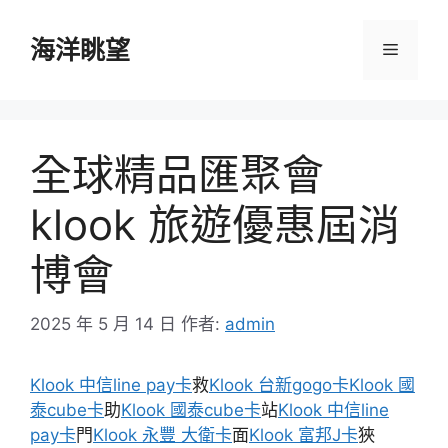
跳
至
海洋眺望
選
主
要
單
內
容
全球精品匯聚會
klook 旅遊優惠屆消
博會
2025 年 5 月 14 日
作者:
admin
Klook 中信line pay卡
救
Klook 台新gogo卡
Klook 國
泰cube卡
助
Klook 國泰cube卡
站
Klook 中信line
pay卡
門
Klook 永豐 大衛卡
面
Klook 富邦J卡
狹