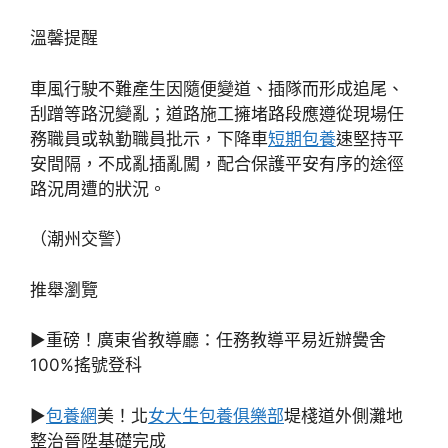
溫馨提醒
車風行駛不難產生因隨便變道、插隊而形成追尾、
刮蹭等路況變亂；道路施工擁堵路段應遵從現場任
務職員或執勤職員批示，下降車
短期包養
速堅持平
安間隔，不成亂插亂闖，配合保護平安有序的途徑
路況周遭的狀況。
（潮州交警）
推舉瀏覽
▶重磅！廣東省教導廳：任務教導平易近辦黌舍
100%搖號登科
▶
包養網
美！北
女大生包養俱樂部
堤棧道外側灘地
整治晉陞基礎完成