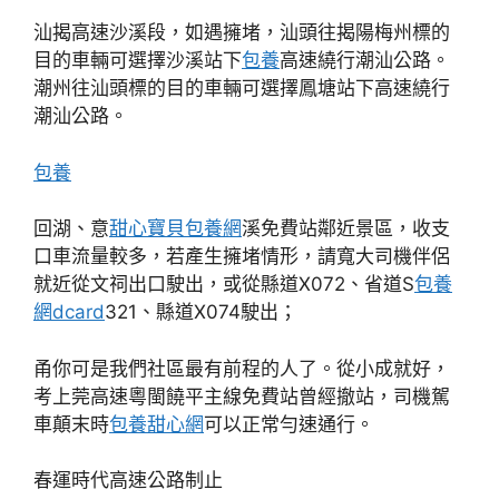
汕揭高速沙溪段，如遇擁堵，汕頭往揭陽梅州標的
目的車輛可選擇沙溪站下
包養
高速繞行潮汕公路。
潮州往汕頭標的目的車輛可選擇鳳塘站下高速繞行
潮汕公路。
包養
回湖、意
甜心寶貝包養網
溪免費站鄰近景區，收支
口車流量較多，若產生擁堵情形，請寬大司機伴侶
就近從文祠出口駛出，或從縣道X072、省道S
包養
網dcard
321、縣道X074駛出；
甬你可是我們社區最有前程的人了。從小成就好，
考上莞高速粵閩饒平主線免費站曾經撤站，司機駕
車顛末時
包養甜心網
可以正常勻速通行。
春運時代高速公路制止