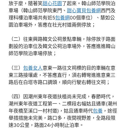
放于麼，隨著笑
甜心花園
了起來。韓山師范學院泊
車場（韓山師范學院東門、
甜心寶貝包養網
西門及
理科樓泊車場共有近5
包養網
00個車位）、慧如公
園泊車場外，答應在社光村道兩側停放；
（二）往東興路韓文公祠景點車輛，除停放于路面
劃設的泊車位及韓文公祠泊車場外，答應進進韓山
師范學院泊車場停放；
（三）
包養女人
意東一路往文祠標的目的車輛在意
東三路接壤處，不答應直行，須右轉彎進進意東三
路后在白塔寺路口調頭，順向行駛右轉往文祠；
（四）因潮州東年夜道扶植尚未完成，春節時代，
潮州東年夜道工程第一、二標段右幅姑且通車(潮州
年夜橋至溪口一村村道)，姑且通車時代
包養
，途徑
舉措措施未完美，路口多，夜間視野差，全路段限
速30公里，路面24小時制止泊車。