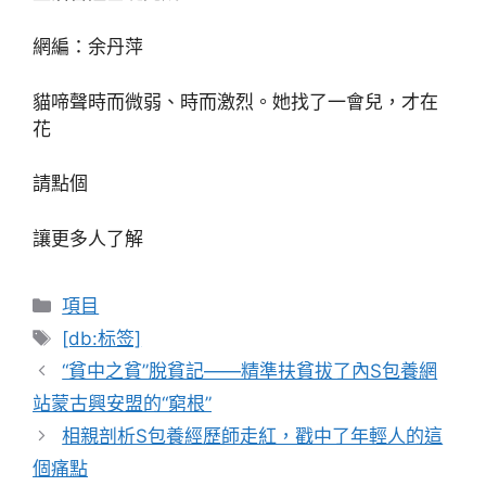
網編：余丹萍
貓啼聲時而微弱、時而激烈。她找了一會兒，才在
花
請點個
讓更多人了解
分
項目
類
標
[db:标签]
籤
“貧中之貧”脫貧記——精準扶貧拔了內S包養網
站蒙古興安盟的“窮根”
相親剖析S包養經歷師走紅，戳中了年輕人的這
個痛點