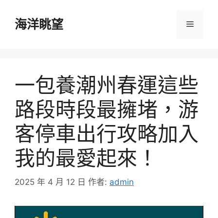
跳
至
海洋眺望
選
主
要
單
內
容
一包養潮州春運這些
路段時段最擁堵，游
客停車出行攻略加入
我的最愛起來！
2025 年 4 月 12 日
作者:
admin