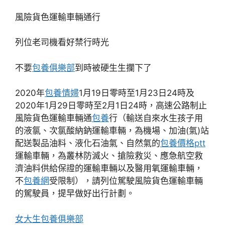
風險貨色運輸車輛通行
列位老司機看好禁行時光
不要
包養俱樂部
到時被硬生生攔下了
2020年
包養情婦
1月19日零時至1月23日24時及
2020年1月29日零時至2月1日24時，高速公路制止
風險貨色運輸車輛通
包養
行（輸送自來水生孩子用
的液氯、次氯酸納鈉運輸車輛，為機場、加油(氣)站
配送製品油料、液化石油氣、自然氣的
包養價格ptt
運輸車輛，為叢林防滅火、搶險救災、應急航空救
濟油料供給保證的運輸車輛以及醫用氧運輸車輛，
不
包養網
受限制），請列位駕駛風險貨色運輸車輛
的駕駛員，提早做好出行計劃。
女大生包養俱樂部