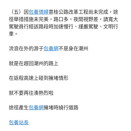
（五）因
包養情婦
意桂公路改革工程尚未完成，途
徑舉措措施未完美，路口多，夜間視野差，請寬大
駕駛員行經該路段時加速慢行、謹嚴駕駛、文明行
車。
流浪在外的游子
包養網
不是身在潮州
就是在趕回潮州的路上
在返程高速上碰到擁堵情形
就不要再往湊熱烈啦
途徑產生
包養網
擁堵時繞行道路
包養站長