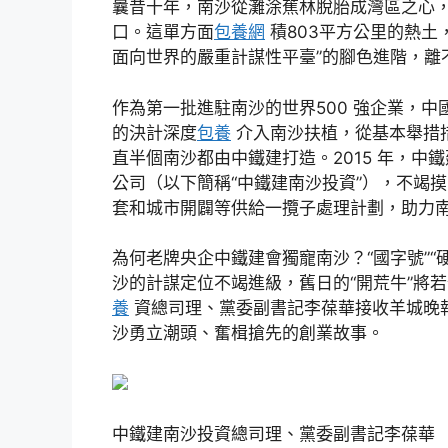
曩昔十年，南沙從灘涂蕉林脫胎成灣區之心
口。這單方面
包養網
積803平方公里的熱土
面向世界的嚴重計謀性平臺”的腳色進階，離
作為第一批進駐南沙的世界500 強企業，中
的決計深度
包養
介入南沙扶植，從基本舉措
直半個南沙都由中鐵建打造。2015 年，
公司（以下簡稱“中鐵建南沙投資”），不竭
套和城市開闢等供給一攬子處理計劃，助力
為何老牌央企中鐵建會獨寵南沙？“國字號”
沙的計謀定位不竭進級，舊日的“開荒牛”將
養
資總司理、黨委副書記李葆華接收羊城晚報
沙勇立潮頭、奮楫搶先的創業故事。
中鐵建南沙投資總司理、黨委副書記李葆華