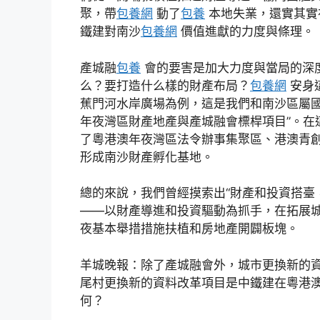
聚，帶
包養網
動了
包養
本地失業，還實其實
鐵建對南沙
包養網
價值進獻的力度與條理。
產城融
包養
會的要害是加大力度與當局的深
么？要打造什么樣的財產布局？
包養網
安身
蕉門河水岸廣場為例，這是我們和南沙區屬國企
年夜灣區財產地產與產城融會標桿項目”。在這
了粵港澳年夜灣區法令辦事集聚區、港澳青
形成南沙財產孵化基地。
總的來說，我們曾經摸索出“財產和投資搭臺
——以財產導進和投資驅動為抓手，在拓展
夜基本舉措措施扶植和房地產開闢板塊。
羊城晚報：除了產城融會外，城市更換新的
尾村更換新的資料改革項目是中鐵建在粵港
何？