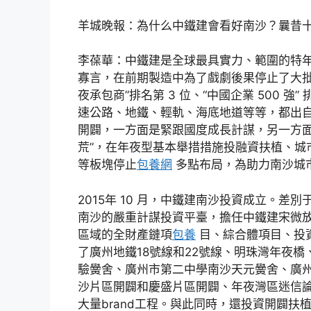
羊城晚報：為什么中鐵建會看好南沙？曩昔
李葆華：中鐵建是全球最具實力、範圍的特年夜
寡言，在前期製造中為了戲劇後果停止了大批剪輯。
夜承包商”排名第 3 位、“中國企業 500 強
速公路、地鐵、輕軌、海底地道等等，都出
開闢，一方面是緊跟國度成長計謀，另一方面
荒”，在年夜型基本舉措措施投融資扶植、城
等板塊停止
包養網
多點布局，為助力南沙城市
2015年 10 月，中鐵建南沙投資成立。
南沙的嚴重計謀投資平臺，擔任中鐵建宋微
區域的全財產鏈項
包養
目、綜合體項目、投
了廣州地鐵18號線和22號線、明珠灣年夜
驗黌舍、廣州市第二中學南沙天元黌舍、廣
沙片區開闢和慶盛片區開闢、年夜灣區迷信
大量brand工程。與此同時，還投資開闢