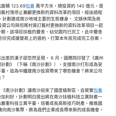
 123.69
包養
萬平方米，總投資約 140 億元，是
和舊村落停止兼顧更換新的資料改革的項目，經由過程
，計劃建成南沙地域主要的生態棲身、 文娛休閑及商
建南沙投資公司與坦尾村簽訂舊村更換新的資料改革項目一起
今朝，該項目扶植的黌舍、幼兒園均已完工，此中黌舍
 月份完成運營商上的簽約，打算本年底完成完工存案，
出差的漢子卻忽然呈現， 6 月，國務院印發了《廣州
體計劃》（下稱《南沙計劃》），支撐南沙打形成為安
平臺，這為中鐵建南沙投資帶來了哪些機會？將來公司
長？
：《南沙計劃》讓南沙迎來了國度級新區、自貿實
包養
疊加利好，計劃明白提出將在南沙扶植科技立異財產一
造嚴重科技立異平臺，培養成長高新技巧財產，推進國
速向南沙集聚，將為我們企業成長帶來新的成長機會。