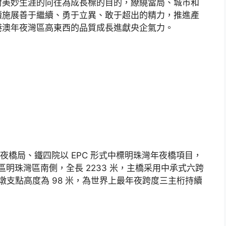
對美妙生涯的向往為成長標的目的，繚繞當局、城市和
續施展善于繼續、勇于立異、敢于超出的精力，推進產
港澳年夜灣區高東西的品質成長進獻央企氣力。
建年夜橋局、鐵四院以 EPC 形式中標明珠灣年夜橋項目，
區明珠灣區南側，全長 2233 米，主橋采用中承式六跨
中墩支點高度為 98 米，為世界上最年夜跨度三主桁持續