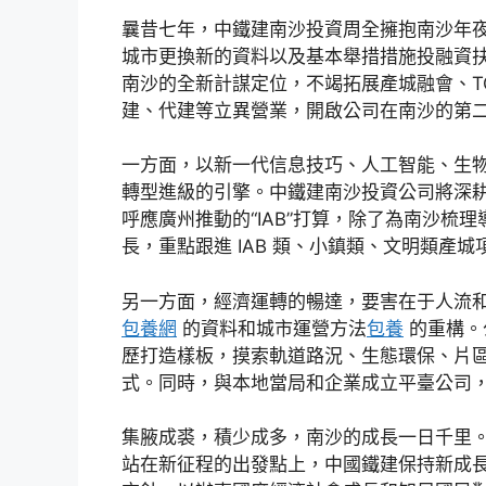
曩昔七年，中鐵建南沙投資周全擁抱南沙年
城市更換新的資料以及基本舉措措施投融資
南沙的全新計謀定位，不竭拓展產城融會、T
建、代建等立異營業，開啟公司在南沙的第
一方面，以新一代信息技巧、人工智能、生物科
轉型進級的引擎。中鐵建南沙投資公司將深耕
呼應廣州推動的“IAB”打算，除了為南沙梳
長，重點跟進 IAB 類、小鎮類、文明類產城
另一方面，經濟運轉的暢達，要害在于人流和
包養網
的資料和城市運營方法
包養
的重構。
歷打造樣板，摸索軌道路況、生態環保、片區
式。同時，與本地當局和企業成立平臺公司，
集腋成裘，積少成多，南沙的成長一日千里
站在新征程的出發點上，中國鐵建保持新成長