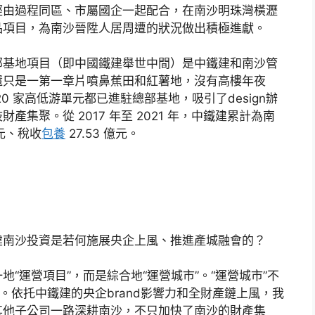
經由過程同區、市屬國企一起配合，在南沙明珠灣橫瀝
品項目，為南沙晉陞人居周遭的狀況做出積極進獻。
部基地項目（即中國鐵建舉世中間）是中鐵建和南沙管
還只是一第一章片噴鼻蕉田和紅薯地，沒有高樓年夜
 家高低游單元都已進駐總部基地，吸引了design辦
集聚。從 2017 年至 2021 年，中鐵建累計為南
億元、稅收
包養
27.53 億元。
建南沙投資是若何施展央企上風、推進產城融會的？
“運營項目”，而是綜合地“運營城市”。“運營城市”不
。依托中鐵建的央企brand影響力和全財產鏈上風，我
其他子公司一路深耕南沙，不只加快了南沙的財產集