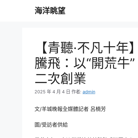
跳
海洋眺望
至
主
要
內
容
【青聽·不凡十年
騰飛：以“開荒牛
二次創業
2025 年 4 月 4 日
作者:
admin
文/羊城晚報全媒體記者 呂楠芳
圖/受訪者供給