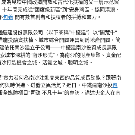
，成為見證中國改造開放和古代化扶植的又一扇示范窗
，十年間完成從“國度級新區”到“安身灣區、協同港澳、
不
包養
開有數首創者和扶植者的拼搏和盡力。
國鐵建股份無限公司（以下簡稱“中鐵建”）以“開荒牛”
措施投融資扶植、城市綜合開闢運營到房地產開闢，簡
中鐵建依托南沙建立子公司——中鐵建南沙投資成長無限
摸索城市深耕的“南沙形式”，為南沙的財產集聚、資金配
南沙打造機會之城、活氣之城、聰明之城。
“硬”實力若何為南沙注進高東西的品質成長動能？跟著南
若何與時俱進、迸發立異活氣？近日，中鐵建南沙投
包
全媒體欄目“青聽·不凡十年”的專訪，講述央企人在南