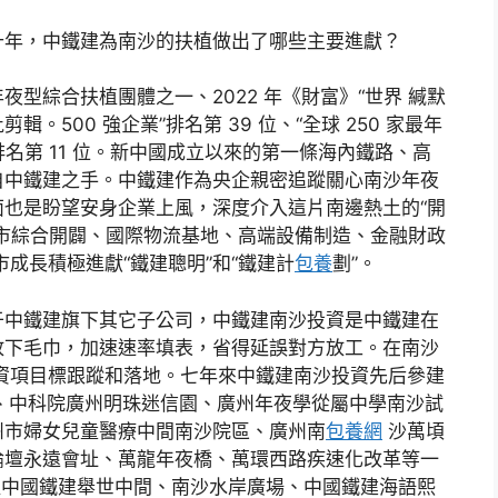
十年，中鐵建為南沙的扶植做出了哪些主要進獻？
型綜合扶植團體之一、2022 年《財富》“世界 緘默
500 強企業”排名第 39 位、“全球 250 家最年
” 排名第 11 位。新中國成立以來的第一條海內鐵路、高
自中鐵建之手。中鐵建作為央企親密追蹤關心南沙年夜
也是盼望安身企業上風，深度介入這片南邊熱土的“開
市綜合開闢、國際物流基地、高端設備制造、金融財政
成長積極進獻“鐵建聰明”和“鐵建計
包養
劃”。
差別于中鐵建旗下其它子公司，中鐵建南沙投資是中鐵建在
放下毛巾，加速速率填表，省得延誤對方放工。在南沙
資項目標跟蹤和落地。七年來中鐵建南沙投資先后參建
橋、中科院廣州明珠迷信園、廣州年夜學從屬中學南沙試
州市婦女兒童醫療中間南沙院區、廣州南
包養網
沙萬頃
論壇永遠會址、萬龍年夜橋、萬環西路疾速化改革等一
扶植中國鐵建舉世中間、南沙水岸廣場、中國鐵建海語熙