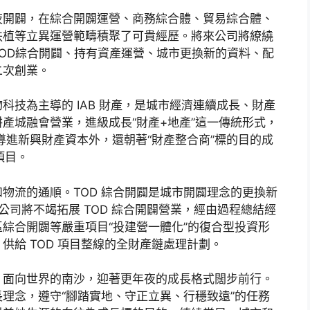
夜開闢，在綜合開闢運營、商務綜合體、貿易綜合體、
扶植等立異運營範疇積聚了可貴經歷。將來公司將繚繞
OD綜合開闢、持有資產運營、城市更換新的資料、配
二次創業。
技為主導的 IAB 財產，是城市經濟連續成長、財產
產城融會營業，進級成長“財產+地產”這一傳統形式，
理導進新興財產資本外，還朝著“財產整合商”標的目的成
項目。
物流的通順。TOD 綜合開闢是城市開闢理念的更換新
公司將不竭拓展 TOD 綜合開闢營業，經由過程總結經
綜合開闢等嚴重項目“投建營一體化”的復合型投資形
供給 TOD 項目整線的全財產鏈處理計劃。
。面向世界的南沙，迎著更年夜的成長格式闊步前行。
理念，遵守“腳踏實地、守正立異、行穩致遠”的任務