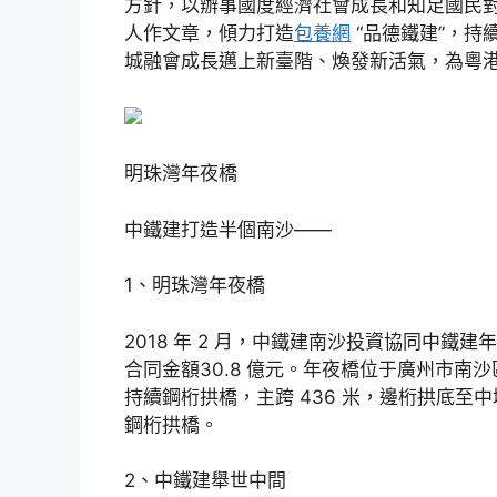
方針，以辦事國度經濟社會成長和知足國民
人作文章，傾力打造
包養網
“品德鐵建”，持
城融會成長邁上新臺階、煥發新活氣，為粵
明珠灣年夜橋
中鐵建打造半個南沙——
1、明珠灣年夜橋
2018 年 2 月，中鐵建南沙投資協同中鐵
合同金額30.8 億元。年夜橋位于廣州市南沙
持續鋼桁拱橋，主跨 436 米，邊桁拱底至
鋼桁拱橋。
2、中鐵建舉世中間