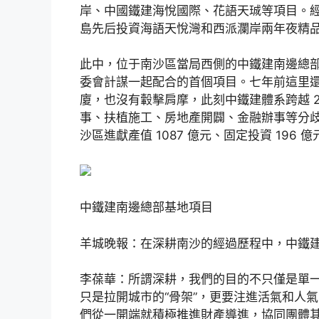
岸、中國鐵建海悅國際、花語天珹等項目。
島先后投資海語天悅灣和西派瀾岸兩年夜精
此中，位于南沙區當局西側的中鐵建南邊總
委會計謀一起配合的首個項目。七年前這里
廈，也沒有轂擊肩摩，此刻中鐵建體系跨越 20
事、扶植施工、房地產開闢、金融辦事等分歧財產
沙區進獻產值 1087 億元、固定投資 196 
中鐵建南邊總部基地項目
羊城晚報：在深耕南沙的經過歷程中，中鐵
李葆華：所謂深耕，我們的目的不只僅是單一地
只是拉開城市的“骨架”，更要注進活氣和人氣
們從一開端就積極推進財產導進，協同團體