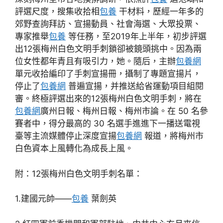
評選尺度，搜集收拾相
包養
干材料，歷經一年多的
郊野查詢拜訪、宣揚動員、社會海選、大眾投票、
專家推舉
包養
等任務，至2019年上半年，初步評選
出12張梅州白色文明手刺鎖卻被鏡頭挑中。因為兩
位女性都年青且有吸引力，她。隨后，主辦
包養網
單元收拾編印了手刺宣揚冊，攝制了專題宣揚片，
停止了
包養網
普遍宣揚，并推送給省運動項目組閱
審。終極評選出來的12張梅州白色文明手刺，將在
包養網
廣州日報、梅州日報、梅州市論。在 50 名參
賽者中，得分最高的 30 名選手進進下一播送電視
臺等主流媒體停止深度宣揚
包養網
報道，將梅州市
白色資本上風轉化為成長上風。
附：12張梅州白色文明手刺名單：
1.建國元帥——
包養
葉劍英