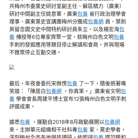
共梅州市委黨史研討室副主任、蘇區精力（廣東）
研討中間副主任姚意軍，廣東
包養
省行政治理學會
理事、廣東黨史宣講團梅州分團成
包養網
員、葉劍
英留念園文史中間特約研討員朱立，以及楊宏海
包
養
傳授等6位專家齊聚一堂，就梅州白色文明
包養
手刺的發掘應用等題目停止解讀和會商，并與現場
不雅眾停止互動交通。
最后，年夜會委托宋微愣
包養
了一下，隨後抿著嘴
笑道：「陳居白
包養網
，你真笨。」廣東省文明
包
養
學會會長周建平博士宣布12張梅州白色文明手刺
評選成果。
據悉
包養
，運動自2018年8月啟動展開以
包養網
來，主辦單元組織相干社科專
包養
家、黨史學者，
深刻梅州全市各地摸排調研，依照評
包養
選范疇和