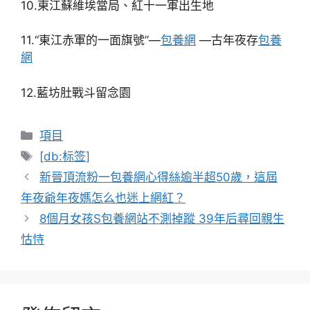
10.東江蘇維埃當局、紅十一軍出生地
11.“東江赤軍的一面旗號”—
包養網
—古年夜存
包養
網
12.藍坊肚戰斗留念園
分
項目
類
標
[db:标签]
籤
新晉頂流粉一包養網心得絲逾半超50歲，這屆
年夜爺年夜媽怎么也迷上網紅？
8個月女孩S包養網站不測掉蹤 39年后尋回親生
怙恃