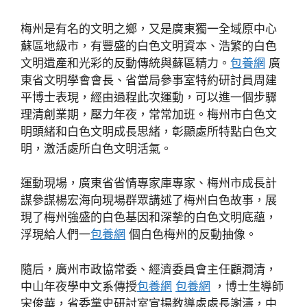
梅州是有名的文明之鄉，又是廣東獨一全域原中心
蘇區地級市，有豐盛的白色文明資本、浩繁的白色
文明遺產和光彩的反動傳統與蘇區精力。
包養網
廣
東省文明學會會長、省當局參事室特約研討員周建
平博士表現，經由過程此次運動，可以進一個步驟
理清創業期，壓力年夜，常常加班。梅州市白色文
明頭緒和白色文明成長思緒，彰顯處所特點白色文
明，激活處所白色文明活氣。
運動現場，廣東省省情專家庫專家、梅州市成長計
謀參謀楊宏海向現場群眾講述了梅州白色故事，展
現了梅州強盛的白色基因和深摯的白色文明底蘊，
浮現給人們一
包養網
個白色梅州的反動抽像。
隨后，廣州市政協常委、經濟委員會主任顧澗清，
中山年夜學中文系傳授
包養網
包養網
，博士生導師
宋俊華，省委黨史研討室宣揚教導處處長謝濤，中