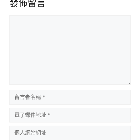
發佈留言
留
言
留
言
者
電
名
子
稱
郵
個
件
人