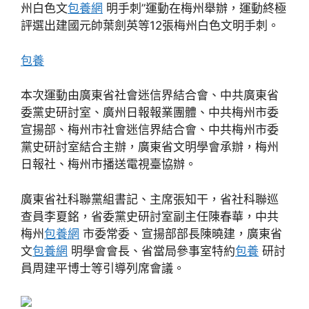
州白色文
包養網
明手刺”運動在梅州舉辦，運動終極
評選出建國元帥葉劍英等12張梅州白色文明手刺。
包養
本次運動由廣東省社會迷信界結合會、中共廣東省
委黨史研討室、廣州日報報業團體、中共梅州市委
宣揚部、梅州市社會迷信界結合會、中共梅州市委
黨史研討室結合主辦，廣東省文明學會承辦，梅州
日報社、梅州市播送電視臺協辦。
廣東省社科聯黨組書記、主席張知干，省社科聯巡
查員李夏銘，省委黨史研討室副主任陳春華，中共
梅州
包養網
市委常委、宣揚部部長陳曉建，廣東省
文
包養網
明學會會長、省當局參事室特約
包養
研討
員周建平博士等引導列席會議。