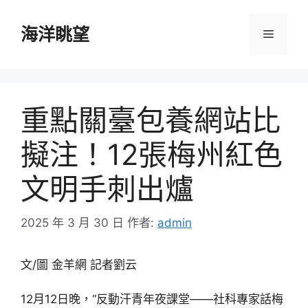
跳
至
海洋眺望
選
主
要
單
內
容
重點關臺包養網站比
擬注！12張梅州紅色
文明手刺出爐
2025 年 3 月 30 日
作者:
admin
文/圖 金羊網 記者劉云
12月12日晚，“反動汗青年夜課堂——社科專家話梅