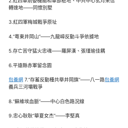
2.紅四軍前委機關和軍部駐地、中共中心玄月來信
轉達地——同懷別墅
3.紅四軍梅城戰爭原址
4.“粵東井岡山”——九龍嶂反動斗爭依據地
5.存亡苦守猛火忠魂——羅屏漢、張瑾瑜佳耦
6.平遠縣赤軍留念園
包養網
7.“存蓄反動種共舉井岡旗”——八一路
包養網
義兵三河壩戰爭
8.“蘇維埃血脈”——中心白色路況線
9.忠心耿耿“華夏女杰”——李堅真