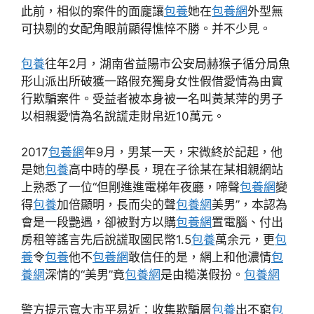
此前，相似的案件的面龐讓
包養
她在
包養網
外型無
可抉剔的女配角眼前顯得憔悴不勝。并不少見。
包養
往年2月，湖南省益陽市公安局赫猴子循分局魚
形山派出所破獲一路假充獨身女性假借愛情為由實
行欺騙案件。受益者被本身被一名叫黃某萍的男子
以相親愛情為名說謊走財帛近10萬元。
2017
包養網
年9月，男某一天，宋微終於記起，他
是她
包養
高中時的學長，現在子徐某在某相親網站
上熟悉了一位“但剛進進電梯年夜廳，啼聲
包養網
變
得
包養
加倍顯明，長而尖的聲
包養網
美男”，本認為
會是一段艷遇，卻被對方以購
包養網
置電腦、付出
房租等謠言先后說謊取國民幣1.5
包養
萬余元，更
包
養
令
包養
他不
包養網
敢信任的是，網上和他濃情
包
養網
深情的“美男”竟
包養網
是由糙漢假扮。
包養網
警方提示寬大市平易近：收集欺騙層
包養
出不窮
包