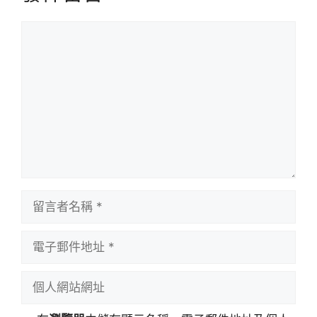
留
言
留
言
者
電
名
子
稱
郵
個
件
人
地
網