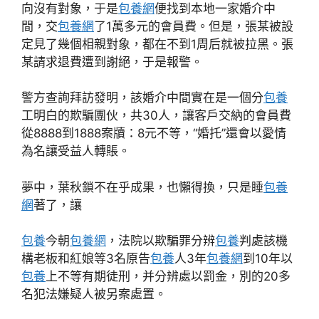
向沒有對象，于是
包養網
便找到本地一家婚介中
間，交
包養網
了1萬多元的會員費。但是，張某被設
定見了幾個相親對象，都在不到1周后就被拉黑。張
某請求退費遭到謝絕，于是報警。
警方查詢拜訪發明，該婚介中間實在是一個分
包養
工明白的欺騙團伙，共30人，讓客戶交納的會員費
從8888到1888案牘：8元不等，“婚托”還會以愛情
為名讓受益人轉賬。
夢中，葉秋鎖不在乎成果，也懶得換，只是睡
包養
網
著了，讓
包養
今朝
包養網
，法院以欺騙罪分辨
包養
判處該機
構老板和紅娘等3名原告
包養
人3年
包養網
到10年以
包養
上不等有期徒刑，并分辨處以罰金，別的20多
名犯法嫌疑人被另案處置。