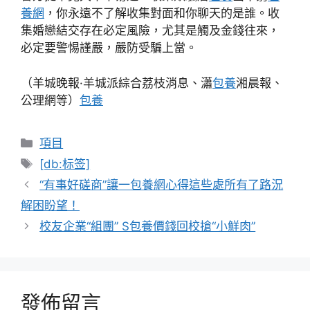
養網
，你永遠不了解收集對面和你聊天的是誰。收
集婚戀結交存在必定風險，尤其是觸及金錢往來，
必定要警惕謹嚴，嚴防受騙上當。
（羊城晚報·羊城派綜合荔枝消息、瀟
包養
湘晨報、
公理網等）
包養
分
項目
類
標
[db:标签]
籤
“有事好磋商”讓一包養網心得這些處所有了路況
解困盼望！
校友企業“組團” S包養價錢回校搶“小鮮肉”
發佈留言