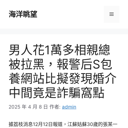
跳
至
海洋眺望
選
主
要
單
內
容
男人花1萬多相親總
被拉黑，報警后S包
養網站比擬發現婚介
中間竟是詐騙窩點
2025 年 4 月 8 日
作者:
admin
據荔枝消息12月12日報道，江蘇姑蘇30歲的張某一