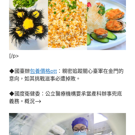
[/p>
◆國臺辦
包養價格ptt
：親密追蹤關心臺軍在金門的
意向，如其挑戰滋事必遭掉敗。
◆國度衛健委：公立醫療機構要承當產科辦事兜底
義務。概況–>