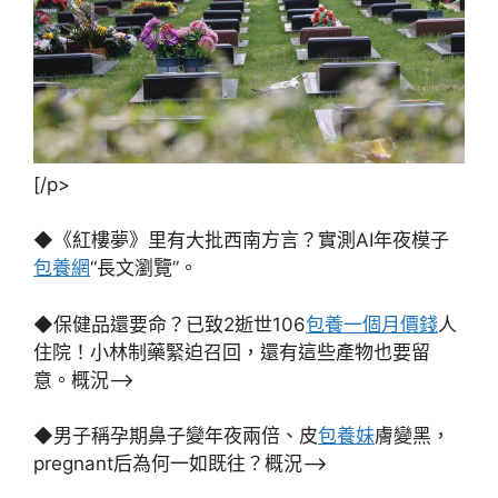
[/p>
◆《紅樓夢》里有大批西南方言？實測AI年夜模子
包養網
“長文瀏覽”。
◆保健品還要命？已致2逝世106
包養一個月價錢
人
住院！小林制藥緊迫召回，還有這些產物也要留
意。概況–>
◆男子稱孕期鼻子變年夜兩倍、皮
包養妹
膚變黑，
pregnant后為何一如既往？概況–>