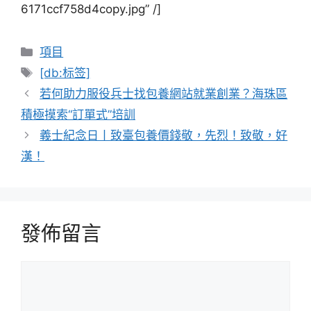
6171ccf758d4copy.jpg” /]
分
項目
類
標
[db:标签]
籤
若何助力服役兵士找包養網站就業創業？海珠區
積極摸索“訂單式”培訓
義士紀念日丨致臺包養價錢敬，先烈！致敬，好
漢！
發佈留言
留
言