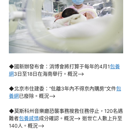
◆國新辦發布會：消博會將打算于每年的4月1
包養
網
3日至18日在海南舉行。概況–>
◆北京市住建委：“仳離3年內不得京內購房”文件
包
養網
已廢除。概況–>
◆莫斯科州音樂廳恐襲事務搜救任務停止，120名遇
難者
包養感情
成分確認。概況–> 逝世亡人數上升至
140人。概況–>