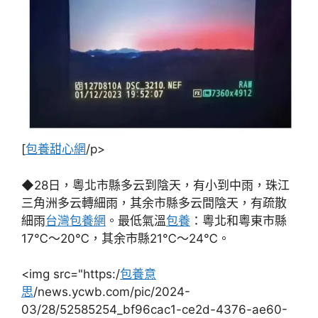
[
包養甜心網
/p>
◆28日，粵北市縣多云到陰天，有小到中雨，珠江
三角洲多云轉細雨，其余市縣多云間陰天，有疏散
細雨
台灣包養網
。最低氣溫
包養
：粵北和粵東市縣
17℃～20℃，其余市縣21℃～24℃。
<img src="https:/
包養意
思
/news.ycwb.com/pic/2024-
03/28/52585254_bf96cac1-ce2d-4376-ae60-