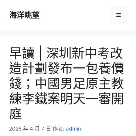
跳
至
海洋眺望
選
主
要
單
內
容
早讀 | 深圳新中考改
造計劃發布一包養價
錢；中國男足原主教
練李鐵案明天一審開
庭
2025 年 4 月 7 日
作者:
admin