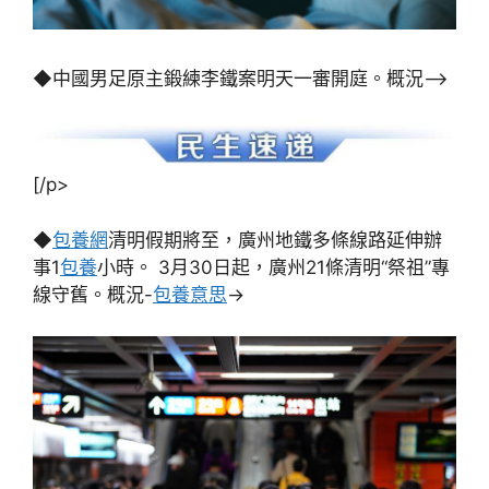
◆中國男足原主鍛練李鐵案明天一審開庭。概況–>
[/p>
◆
包養網
清明假期將至，廣州地鐵多條線路延伸辦
事1
包養
小時。 3月30日起，廣州21條清明“祭祖”專
線守舊。概況-
包養意思
->