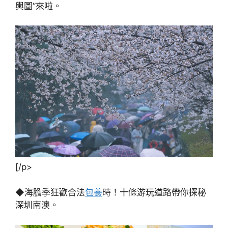
輿圖”來啦。
[/p>
◆海膽季狂歡合法
包養
時！十條游玩道路帶你探秘
深圳南澳。