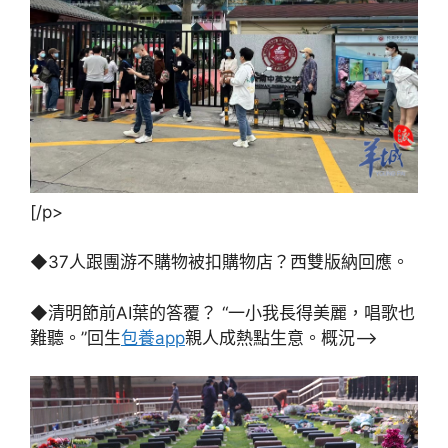
[/p>
◆37人跟團游不購物被扣購物店？西雙版納回應。
◆清明節前AI葉的答覆？ “一小我長得美麗，唱歌也
難聽。”回生
包養app
親人成熱點生意。概況–>