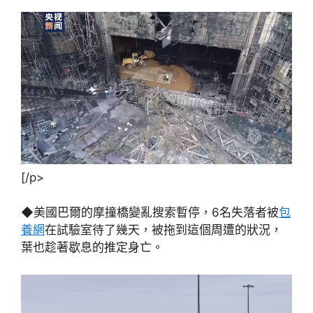
[/p>
◆美國巴爾的摩撞橋變亂搜索暫停，6名失落者被
包
養網
在試驗室待了幾天，被拖到這個周遭的狀況，
葉也趁著歇息的推定身亡。