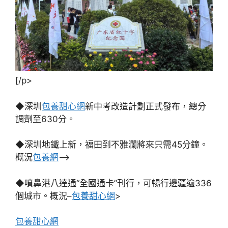
[/p>
◆深圳
包養甜心網
新中考改造計劃正式發布，總分
調劑至630分。
◆深圳地鐵上新，福田到不雅瀾將來只需45分鐘。
概況
包養網
–>
◆噴鼻港八達通“全國通卡”刊行，可暢行邊疆逾336
個城市。概況–
包養甜心網
>
包養甜心網