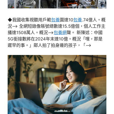
◆我國收集視聽用戶範
包養
圍達10
包養
.74億人。概
況–> 全網短錄像賬號總數達15.5億個，個人工作主
播達1508萬人。概況–>
包養網
聲。 新陳述：中國
5G銜接數將在2024年末達10億。概況「嘿，那是
遲早的事。」鄰人拍了拍身邊的孩子，「–>