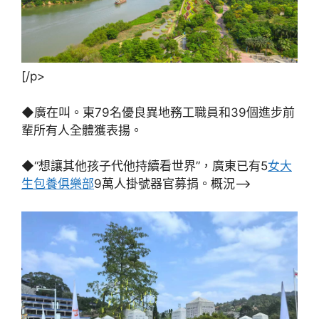
[/p>
◆廣在叫。東79名優良異地務工職員和39個進步前
輩所有人全體獲表揚。
◆“想讓其他孩子代他持續看世界”，廣東已有5
女大
生包養俱樂部
9萬人掛號器官募捐。概況–>