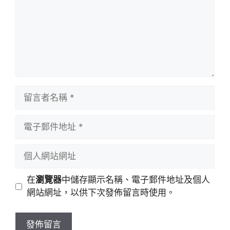
留
言
者
電
名
子
稱
郵
個
件
人
地
網
在
瀏覽器
中儲存顯示名稱、電子郵件地址及個人
址
站
網站網址，以供下次發佈留言時使用。
網
址