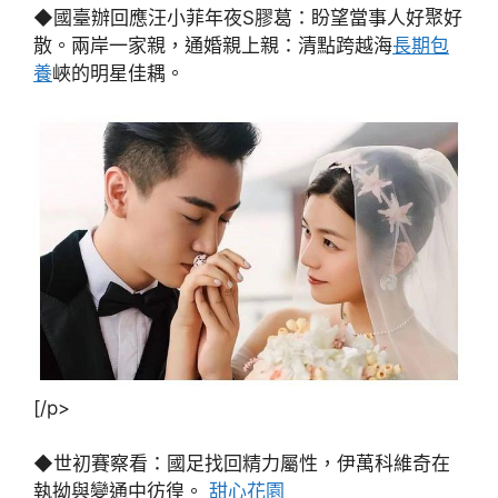
◆國臺辦回應汪小菲年夜S膠葛：盼望當事人好聚好
散。兩岸一家親，通婚親上親：清點跨越海
長期包
養
峽的明星佳耦。
[/p>
◆世初賽察看：國足找回精力屬性，伊萬科維奇在
執拗與變通中彷徨。
甜心花園