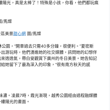
縷陽光，真是太棒了！特殊是小孩，你看，他們都玩瘋
圖/馬燦
景區美景
甜心網
圖/馬燦
公園，“開車過去只需40多分鐘，很便利。”夏密斯
外出游玩時，他們湧進她的社交媒體，訊問她的幻想伴
出來透透氣，帶白叟觀賞下廣州的冬日美景。她告知記
給她留下了最為深入的印象，“很有南方秋天的感
味濃。凌晨7時，霞光漸現，越秀公園經由過程融媒體
一縷陽光的畫面。