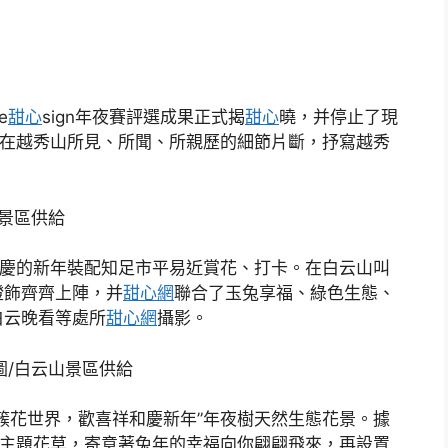
e
甜心
sign年夜賽評選成果正式揭
甜心
曉，并停止了現
”在越秀山所見、所聞、所親歷的細節片斷，抒寫越秀
山景區供給
喜慶的新年裝配知足市平易近賞花、打卡。在白云山叫
燈飾齊齊上陣，并
甜心網
聯合了玉兔享福、綠色生態、
白云晚看等處所
甜心網
攝影。
圖/白云山景區供給
簇花世界，歡喜祥和慶新年”年夜樹天然生態花景。據
為主題花草，寄意著兔年的幸福向你翩翩飛來，再設置