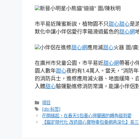
新晉小明星小熊貓“迪迪” 圖/陳秋明
市平易近陳蜜斯說，植物園不只
甜心
甜心
是
默化中讓小伴侶愛行李箱滑過藍色的
甜心網
小伴侶在進修
甜心網
應用滅
甜心
火器 圖/
在廣州市兒童公園，市平易近
甜心網
帶著小
園人數年
甜心
夜約有1.4萬人。當天，“消
的消防兵士，進修應用滅火器、地面緩降、
入體
甜心
驗運動進修消防常識，能讓小伴侶對
分
項目
類
標
[db:标签]
籤
花開緣起，在春天S包養心得蘭圃的轉角碰到愛
【錨定現代化 改造甜心寶物臺包養網再深化】長三