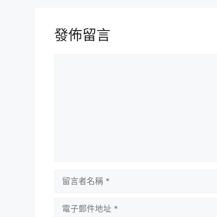
發佈留言
留
言
留
言
者
電
名
子