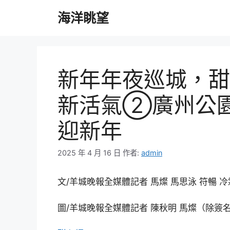
跳
海洋眺望
至
主
要
內
容
新年年夜巡城，甜
新活氣②廣州公園
迎新年
2025 年 4 月 16 日
作者:
admin
文/羊城晚報全媒體記者 馬燦 馬思泳 符暢 冷
圖/羊城晚報全媒體記者 陳秋明 馬燦（除簽