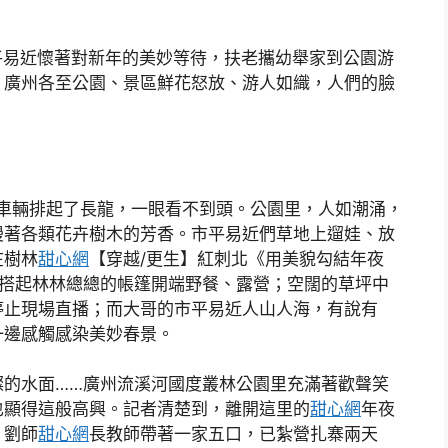
平易近懷著對新年的美妙等待，扶老攜幼舉家到公園游
，廣州各至公園、景區鮮花怒放、游人如織，人們的臉
車輛排起了長龍，一眼看不到頭。公園里，人如潮涌，
漫著各類花卉樹木的芳香。市平易近們草地上遛娃、放
在樹林
甜心網
【穿越/更生】紅刺北《用美貌勾結年夜
搭起林林總總的帳篷開端野餐、露營；空闊的草坪中
停止現場直播；而大哥的市平易近人山人海，有說有
一邊感觸感染美妙春景。
燦的水面……廣州流溪河國度叢林公園里充滿著歡聲笑
也顯得這般高興。記者清楚到，離開這里的
甜心網
年夜
」劉師
甜心網
長教師帶著一家五口，已紮營扎寨兩天