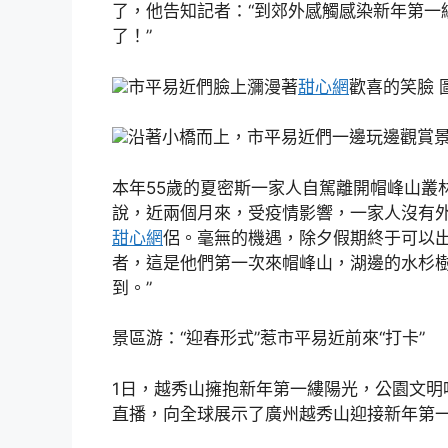
了，他告知記者：“到郊外感觸感染新年第一
了！”
市平易近們臉上瀰漫著
甜心網
歡喜的笑臉 
沿著小橋而上，市平易近們一邊玩邊觀賞
本年55歲的夏密斯一家人自駕離開帽峰山叢林
說，近兩個月來，受疫情影響，一家人沒有
甜心網
侶。毫無的機遇，除夕假期終于可以
者，這是他們第一次來帽峰山，湖邊的水杉樹
到。”
景區游：“迎春形式”惹市平易近前來“打卡”
1日，越秀山擁抱新年第一縷陽光，公園文明
直播，向全球展示了廣州越秀山迎接新年第