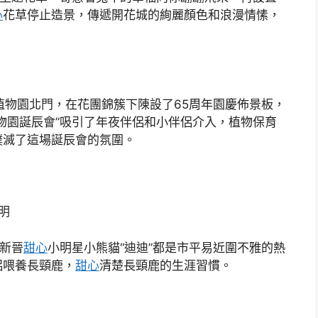
心
花草停止造景，傳遞開花城的絢麗顏色和浪漫情愫，
植物園北門，在花團錦簇下陳設了65周年園慶佈景板，
物園誕辰會”吸引了年夜伴侶和小伴侶介入，植物保育
撲滅了這場誕辰會的氛圍。
明
是新晉
甜心
小明星小熊貓“迪迪”都是市平易近圍不雅的熱
侶喂養長頸鹿，
甜心
清楚長頸鹿的生涯習慣。