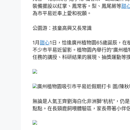
裝備擺設以紅掌、鳳常客。梨、鳳尾蕨等
甜
為市平易近奉上愛和祝願。
公園游：孩童高興又長常識
1月
甜心
1日，恰逢廣州植物園65歲誕辰，在
不少市平易近留影。植物園內舉行的“廣州植
任務的講授、科研結果的展現、抽獎運動等
廣州植物園吸引市平易近假期打卡 圖/陳秋
無論是人氣王齊劉海白化非洲獅“杭杭”，仍
點點。在長頸鹿飼喂體驗區，家長帶著小伴