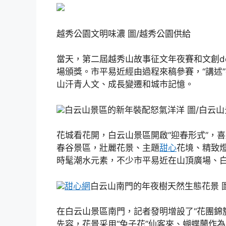
越秀公園文明味濃 圖/越秀公園供給
當天，第二屆越秀山故事征文年夜賽和文創d
場頒獎。市平易近經由過程來稿參賽，“講述
山汗青人文、成長變遷和城市記憶。
白云山景區的新年裝配怒氣洋洋 圖/白云
花城看花開，白云山景區開啟“迎春形式”，
春谷景區，壯麗花景、主題
甜心
花境、精致
時髦潮水元素，不少市平易近在山頂廣場、
甜心網
白云山南門的年夜樹天然生態花景 
在白云山景區南門，記者發明增設了“花團錦
先容，花景采用“兔子花”仙客來、蝴蝶蘭作