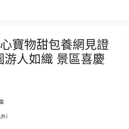
心寶物甜包養網見證
游人如織 景區喜慶
霜
名外）