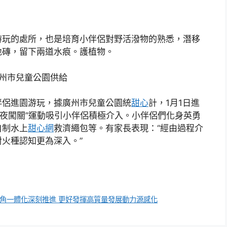
游玩的處所，也是培育小伴侶對野活潑物的熟悉，潛移
地磚，留下兩道水痕。護植物。
廣州市兒童公園供給
伴侶進園游玩，據廣州市兒童公園統
甜心
計，1月1日進
防年夜闖關”運動吸引小伴侶積極介入。小伴侶們化身英勇
自制水上
甜心網
救濟繩包等。有家長表現：“經由過程介
火種認知更為深入。”
角一體化深刻推進 更好發揮高質量發展動力源感化