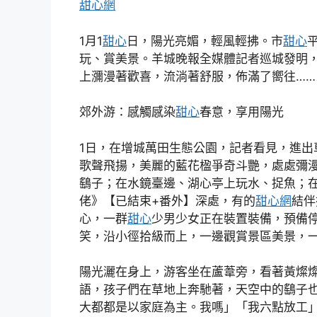
甜心網
1月1
甜心
日，陽光亮媚，輕風輕拂。市
甜心
玩、賞美景。羊城晚報全媒體記者巡城發明
上瀰漫著歡喜，流淌著舒服，佈滿了嚮往……
郊外游：感觸感染
甜心
春意，享用陽光
1日，在增城萬田生態公園，記者看見，進出
歌聲飛揚，美麗的藍花楹爭奇斗艷，處處彌
鷂子；在水鏡臺邊、湖心亭上玩水、捉魚；
佬》【已結束+番外】深處，有的
甜心網
結伴
心，一群
甜心
少男少女正在裝置裝備，預備
笑，沿小徑拾級而上，一邊觀賞景區美景，
陽光灑在身上，游客坐在蘆葦旁，看著黃燦
語，孩子們在草地上奔馳著，天空中的鷂子
大都都是以家庭為主。我嗎」「我六點放工