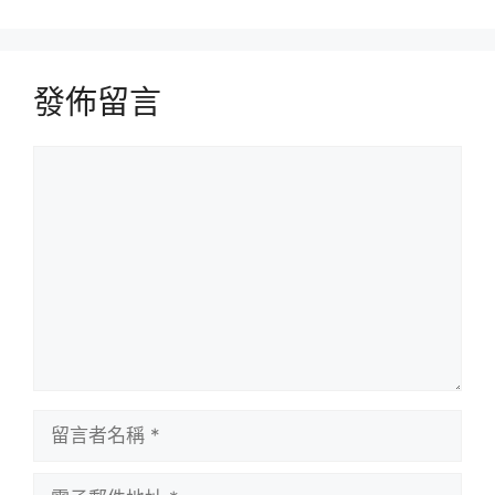
發佈留言
留
言
留
言
者
電