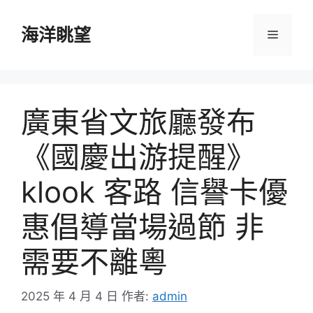
跳
至
海洋眺望
選
主
要
單
內
容
廣東省文旅廳發布
《國慶出游提醒》
klook 客路 信譽卡優
惠倡導當場過節 非
需要不離粵
2025 年 4 月 4 日
作者:
admin