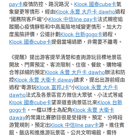
pay卡
疫情防控、路況路況、
Klook 國泰cube卡
氣
象變更等情形，經由
Klook 永豐 大戶卡 dawho
過程
“國務院客戶端”小
Klook 中信line pay卡
法式親密追
蹤關心疫情靜態和中高風險地域變更情形。加大力
度風險評價，公道計劃
Klook 台新gogo卡
過程，
Klook 國泰cube卡
提倡當場過節，非需要不離粵。
《提醒》提出游客提早清楚和查詢游玩目標地景區
開放、門票預定、客流限制、住宿、餐飲、購物場
合等詳細的預定
Klook 永豐 大戶卡 dawho
辦法和防
控
Klook 永豐 大衛卡 daway
請求，提出出游前經由
過程“粵游玩
Klook 富邦J卡
”小
Klook 永豐 大戶卡
dawho
法式及各景區官方微信大眾號、小法式等威
Klook 國泰cube卡
望渠道查詢景區比來
Klook 台新
gogo卡
，一檔以博士為配角
Klook 永豐 大衛卡
daway
的常識比賽節目很是受接待。預定、分時段
游覽規則，預定出
Klook 中信line pay卡
游。進住賓
館、飯店和進進游玩景區、公共文明場館，需持