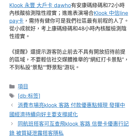
Klook 永豐 大戶卡 dawho
有安康碼綠碼和72小時
內核酸檢測陰性證實；進進表演場合
Klook 中信line
pay卡
，需持有健你可是我們社區最有前程的人了。
從小成就好，考上康碼綠碼和48小時內核酸檢測陰
性證實。
《提醒》還提示游客防止前去不具有開放招待前提
的區域，不要輕信社交媒體推舉的“網紅打卡景點”，
不到私設“景點”“野景點”游玩。
分
項目
類
標
[db:标签]
籤
消費市場亮klook 客路 付款優惠點頻現 發揮中
國經濟持續向好主要支撐感化
同航班搭客可互查飛klook 客路 信譽卡優惠行記
錄 被質疑泄露搭客隱私