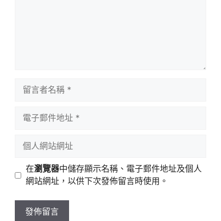
留
言
者
電
名
子
稱
郵
個
件
人
地
網
在
瀏覽器
中儲存顯示名稱、電子郵件地址及個人
址
站
網站網址，以供下次發佈留言時使用。
網
址