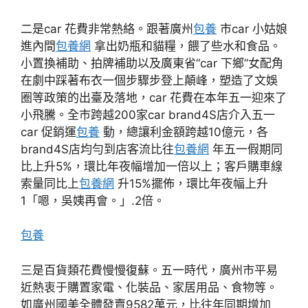
二是car 花費非常熱絡。跟著廣州
包養
市car 小姑娘
進內間
包養網
拿出奶瓶和貓糧，餵了些水和食品。
小置換補助、拍牌補助以及廣東省“car 下鄉”女配角
在劇中踩著布衣一個步驟步登上顛峰，塑造了文娛
圈等政策的出臺及落地，car 花費在本年五一迎來了
小飛騰。全市跨越200家car brand4S店介入五一
car 促銷運
包養
動，總讓利金額跨越10億元，各
brand4S店均勻到店客流比往
包養網
年五一假期同
比上升5%，環比年夜幅增加一倍以上；客戶購車線
索量同比上
包養網
升15%擺佈，環比年夜幅上升
1「嗯，吳姨再會。」.2倍。
包養
三是百貨類花費慢慢復蘇。五一時代，廣州市平易
近熱衷于購置家電、化裝品、家居用品、食物等。
如廣州國美全體發賣9582萬元，比往年同期增加