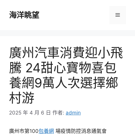
跳
至
海洋眺望
選
主
要
單
內
容
廣州汽車消費迎小飛
騰 24甜心寶物喜包
養網9萬人次選擇鄉
村游
2025 年 4 月 6 日
作者:
admin
廣州市第100
包養網
場疫情防控消息通氣會