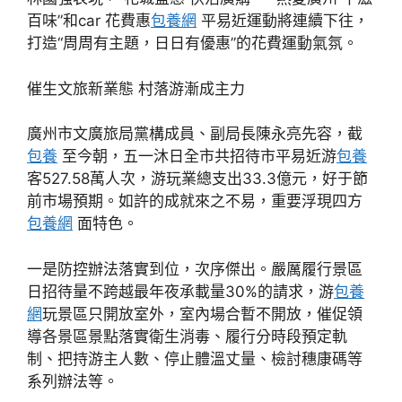
百味”和car 花費惠
包養網
平易近運動將連續下往，
打造“周周有主題，日日有優惠”的花費運動氣氛。
催生文旅新業態 村落游漸成主力
廣州市文廣旅局黨構成員、副局長陳永亮先容，截
包養
至今朝，五一沐日全市共招待市平易近游
包養
客527.58萬人次，游玩業總支出33.3億元，好于節
前市場預期。如許的成就來之不易，重要浮現四方
包養網
面特色。
一是防控辦法落實到位，次序傑出。嚴厲履行景區
日招待量不跨越最年夜承載量30%的請求，游
包養
網
玩景區只開放室外，室內場合暫不開放，催促領
導各景區景點落實衛生消毒、履行分時段預定軌
制、把持游主人數、停止體溫丈量、檢討穗康碼等
系列辦法等。