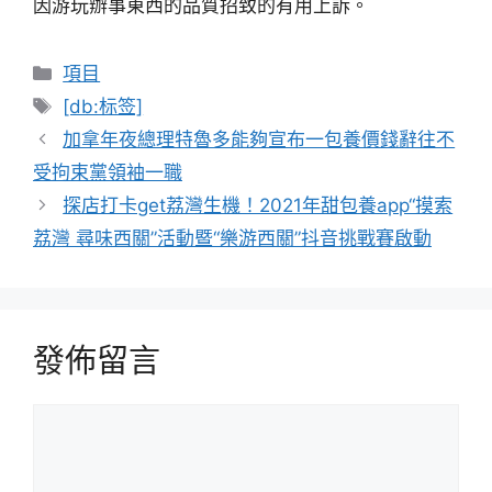
因游玩辦事東西的品質招致的有用上訴。
分
項目
類
標
[db:标签]
籤
加拿年夜總理特魯多能夠宣布一包養價錢辭往不
受拘束黨領袖一職
探店打卡get荔灣生機！2021年甜包養app“摸索
荔灣 尋味西關”活動暨“樂游西關”抖音挑戰賽啟動
發佈留言
留
言