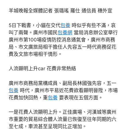
羊城晚報全媒體記者 張璐瑤 羅仕 通信員 穗外宣
5日下戰書，小貓在交代
包養
時似乎有些不滿，哀
叫了兩聲。廣州市國民
包養網
當局消息辦公室舉行
廣州市第100場疫情防控消息通氣會，廣州市商務
局、市文廣旅局相干擔任人先容五一時代商務促花
費及文旅市場相干情形。
人流顯明上升car 花費非常熱絡
廣州市商務局黨構成員、副局長林國強先容，五一
包養
時代，廣州市平易近花費欲看顯明晉陞，市場
花費加快回熱，重
包養
要表現在五個方面。
一是花費人流顯明上升。正佳廣場、河漢城等廣州
市重要的貿易綜合體人流量已恢復至往年同期的六
至七成，車流甚至呈現同比正增加。