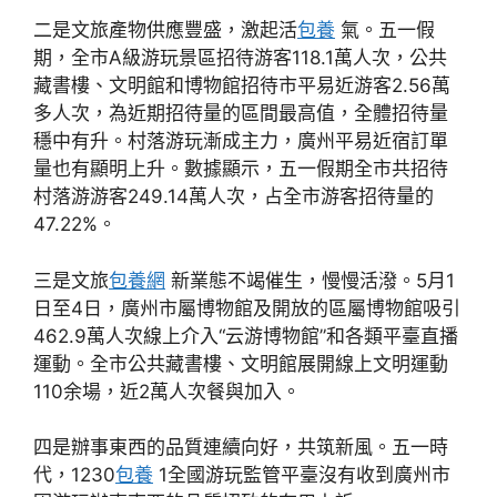
二是文旅產物供應豐盛，激起活
包養
氣。五一假
期，全市A級游玩景區招待游客118.1萬人次，公共
藏書樓、文明館和博物館招待市平易近游客2.56萬
多人次，為近期招待量的區間最高值，全體招待量
穩中有升。村落游玩漸成主力，廣州平易近宿訂單
量也有顯明上升。數據顯示，五一假期全市共招待
村落游游客249.14萬人次，占全市游客招待量的
47.22%。
三是文旅
包養網
新業態不竭催生，慢慢活潑。5月1
日至4日，廣州市屬博物館及開放的區屬博物館吸引
462.9萬人次線上介入“云游博物館”和各類平臺直播
運動。全市公共藏書樓、文明館展開線上文明運動
110余場，近2萬人次餐與加入。
四是辦事東西的品質連續向好，共筑新風。五一時
代，1230
包養
1全國游玩監管平臺沒有收到廣州市