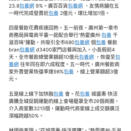
23.8
包養網
9%。廣百百貨
包養網
、友情商舖在五
一時代完成發賣近
包養
2億元，環比增加1倍。
四是餐飲花費疾速回熱。五一前夜，廣州第一章市
商務局與電商平臺一起配合舉行“熱愛廣州·
包養
千
滋百味”運動，共吸引全市680
包養網
個
包養
餐飲
bran
包養網
d3400家門店餐與加入。小長假前4
天，全市餐飲總營業額超10億元
包養網
，恢復至
包
養網
往年同在即六成程度。五一時代，廣州餐飲商
家外賣營業恢復率達98%
包養
，線上營業額超3億
元。
五是線上線下加快融
包養
會。花
包養
城盛惠·快活
廣購全城促銷運動的線上會場籠罩全市26個商圈，
介入商家數3215個，運動時代商家線上成交額廣泛
漲幅跨越50%。
林國強表現，“花城盛惠·快活廣購”、“熱愛廣州·千滋