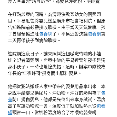
差人客串起“姑且奶爸”，為嬰兒沖奶粉、哄睡覺
在打點該案的同時，為清楚決歐某幼女的關照題
目，平易近警將嬰兒送至廣州市社會福利院，但原
告知進院前必需接收體檢。由于當天天氣較晚，孩
子曾經預備進睡
包養網
了，平易近警決議
包養網
第
二天再帶孩子到病院體檢。
進院前這段日子，誰來照料這個嗷嗷待哺的小娃
娃？記者清楚到，辦案中隊的平易近警年夜多是獨
身小伙子，一時也驚惶失措。這時，辦案中隊較為
年長的“年夜峰哥”挺身而出照料嬰兒。
他把從犯法嫌疑人家中帶來的嬰兒用品拿出來，本
身脫手給嬰兒換尿片、沖奶粉。沖好的奶粉為了
包
養
防止燙傷嬰兒，他都是先倒出來本身試試，溫度
高了就讓奶粉涼一會，溫度低了就加點熱水從
包養
網
頭嘗一口，當奶粉溫度適合了才喂給嬰兒喝