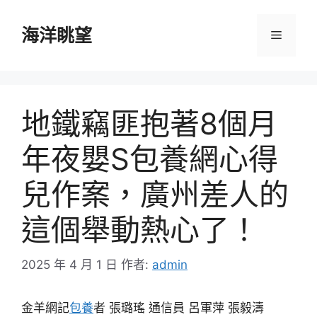
跳
至
海洋眺望
選
主
要
單
內
容
地鐵竊匪抱著8個月
年夜嬰S包養網心得
兒作案，廣州差人的
這個舉動熱心了！
2025 年 4 月 1 日
作者:
admin
金羊網記
包養
者 張璐瑤 通信員 呂軍萍 張毅濤