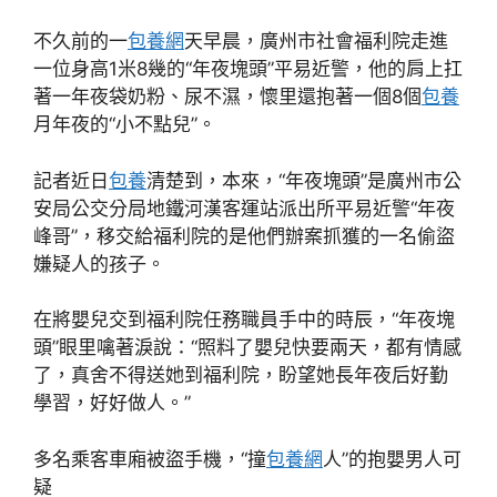
不久前的一
包養網
天早晨，廣州市社會福利院走進
一位身高1米8幾的“年夜塊頭”平易近警，他的肩上扛
著一年夜袋奶粉、尿不濕，懷里還抱著一個8個
包養
月年夜的“小不點兒”。
記者近日
包養
清楚到，本來，“年夜塊頭”是廣州市公
安局公交分局地鐵河漢客運站派出所平易近警“年夜
峰哥”，移交給福利院的是他們辦案抓獲的一名偷盜
嫌疑人的孩子。
在將嬰兒交到福利院任務職員手中的時辰，“年夜塊
頭”眼里噙著淚說：“照料了嬰兒快要兩天，都有情感
了，真舍不得送她到福利院，盼望她長年夜后好勤
學習，好好做人。”
多名乘客車廂被盜手機，“撞
包養網
人”的抱嬰男人可
疑