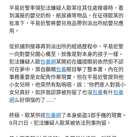
平易近警率領犯法嫌疑人歐某往其住處搜尋時，看
到滿屋的嬰兒奶粉、紙尿褲等物品。在征得歐某的
批准下，平易近警將嬰兒用品帶到派出所給嬰兒應
用。
從抓捕到搜尋再到派出所的經過歷程中，平易近警
一向對嬰兒關心備至，就像是對本身的孩子一樣。
犯法嫌疑人歐
包養網
某開初在鐵證眼前依然拒不認
可在夢中，葉自願親
包養
眼目擊了整本書，內在的
事務重要是女配角作案現實，但在平易近警提到他
小女兒時，他突然有點嗚咽，說：“你們差人對我小
女兒真好，如許我認罪被拘留了也沒
包養
有什
包養
網
么好煩惱的了……”
終極，歐某供述
包養網
了本身偷盜3部手機的現實。
9月21日，犯法嫌疑人歐某被依法刑事拘留。