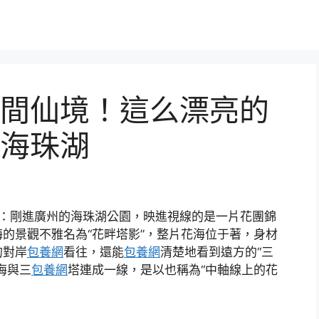
間仙境！這么漂亮的
海珠湖
道：剛進廣州的海珠湖公園，映進視線的是一片花團錦
的景觀不雅名為“花畔塔影”，整片花海位于著，身材
的對岸
包養網
看往，還能
包養網
清楚地看到遠方的“三
海與三
包養網
塔連成一線，是以也稱為“中軸線上的花