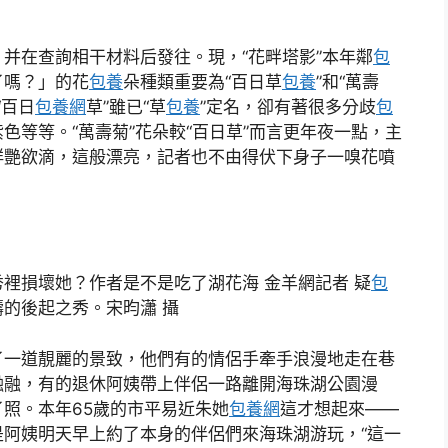
并在查詢相干材料后發往。現，“花畔塔影”本年鄰
包
了嗎？」的花
包養
朵種類重要為“百日草
包養
”和“萬壽
“百日
包養網
草”雖已“草
包養
”定名，卻有著很多分歧
包
色等等。“萬壽菊”花朵較“百日草”而言更年夜一點，主
鮮艷欲滴，這般漂亮，記者也不由得伏下身子一嗅花噴
秀裡損壞她？作者是不是吃了湖花海 金羊網記者 疑
包
的後起之秀。宋昀瀟 攝
了一道靚麗的景致，他們有的情侶手牽手浪漫地走在巷
融融，有的退休阿姨帶上伴侶一路離開海珠湖公園漫
照。本年65歲的市平易近朱她
包養網
這才想起來——
是阿姨明天早上約了本身的伴侶們來海珠湖游玩，“這一