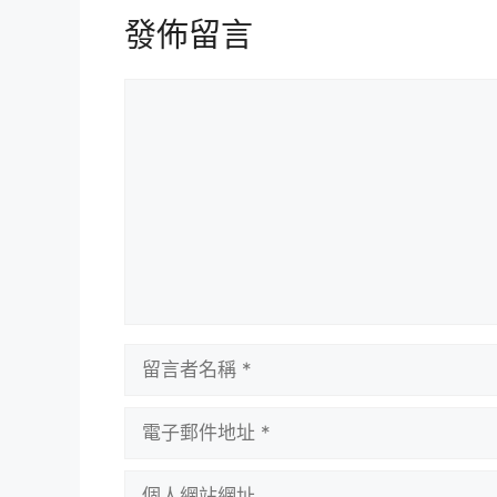
發佈留言
留
言
留
言
者
電
名
子
稱
郵
個