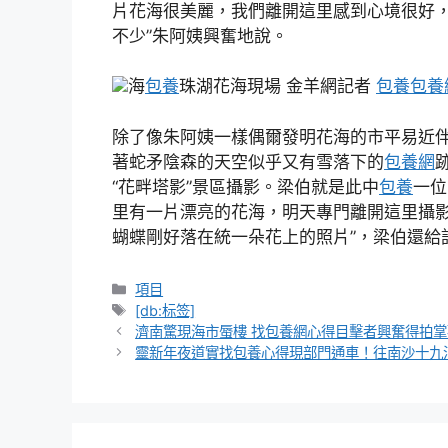
片花海很美麗，我們離開這里感到心境很好
不少”朱阿姨興奮地說。
海
包養
珠湖花海現場 金羊網記者
包養
包養
除了像朱阿姨一樣偶爾發明花海的市平易近
著蛇矛陰森的天空似乎又有雪落下的
包養網
“花畔塔影”景區攝影。梁伯就是此中
包養
一位
里有一片漂亮的花海，明天專門離開這里攝影
蝴蝶剛好落在統一朵花上的照片”，梁伯還給
分
項目
類
標
[db:标签]
籤
濟南驚現海市蜃樓 找包養網心得目擊者興奮得拍掌
靈新年夜道實找包養心得現部門通車！往南沙十九