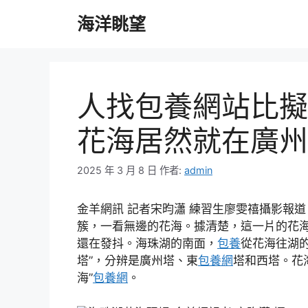
跳
海洋眺望
至
主
要
內
容
人找包養網站比擬
花海居然就在廣州
2025 年 3 月 8 日
作者:
admin
金羊網訊 記者宋昀瀟 練習生廖雯禧攝影報
簇，一看無邊的花海。據清楚，這一片的花海
還在發抖。海珠湖的南面，
包養
從花海往湖
塔”，分辨是廣州塔、東
包養網
塔和西塔。花
海”
包養網
。