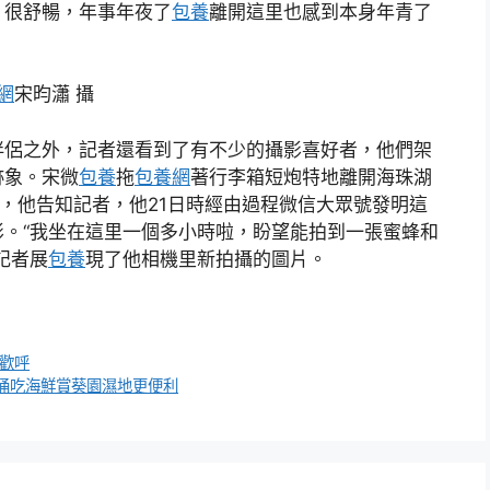
，很舒暢，年事年夜了
包養
離開這里也感到本身年青了
網
宋昀瀟 攝
伴侶之外，記者還看到了有不少的攝影喜好者，他們架
跡象。宋微
包養
拖
包養網
著行李箱短炮特地離開海珠湖
，他告知記者，他21日時經由過程微信大眾號發明這
。“我坐在這里一個多小時啦，盼望能拍到一張蜜蜂和
記者展
包養
現了他相機里新拍攝的圖片。
歡呼
涌吃海鮮賞葵園濕地更便利