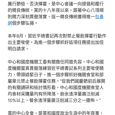
厲行節儉、否決揮霍，是中心會議一向提倡和履行
的精良傳統。黨的十八年夜以來，跟著中心八項規
則精力深刻貫徹落實，這一精良傳統獲得進一
包養
網
個步驟弘揚。
本年8月，習近平總書記再次對禁止餐飲揮霍行動作
出主要唆使，為進一個步驟抓好這項任務提出加倍
明白請求。
中心和國度機關工委有關擔任同道先容，中心和國
度機關當真貫徹落練習近平總書記系列主要唆使精
力，帶頭過緊日子，進一個步驟抓好機關食堂和部
屬單元禁止餐飲揮霍任務。“從我們國慶節前后展開
的有關調研和檢討情形看，中心和國度機關食堂人
均食材采購量均有所降落，廚余渣滓量廣泛削減
10%以上，餐余渣滓量廣泛削減三分之一擺佈。”
黨的中心全會，是黨和國度政治生涯中的年夜事，