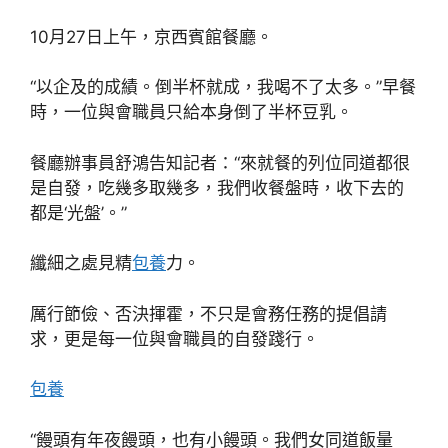
10月27日上午，京西賓館餐廳。
“以企及的成績。倒半杯就成，我喝不了太多。”早餐
時，一位與會職員只給本身倒了半杯豆乳。
餐廳辦事員舒鴻告知記者：“來就餐的列位同道都很
是自發，吃幾多取幾多，我們收餐盤時，收下去的
都是‘光盤’。”
纖細之處見精
包養
力。
厲行節儉、否決揮霍，不只是會務任務的提倡請
求，更是每一位與會職員的自發踐行。
包養
“饅頭有年夜饅頭，也有小饅頭。我們女同道飯量