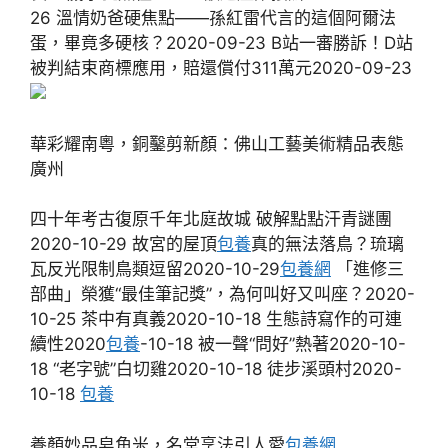
26 溫情奶爸硬焦點——孫紅雷代言的這個阿爾法
蛋，畢竟多硬核？2020-09-23 B站一審勝訴！D站
被判結束商標應用，賠還償付311萬元2020-09-23
華彩耀南粵，銅鑿剪新顏：佛山工藝美術精品表態
廣州
四十年考古復原千年北庭故城 破解點點汗青謎團
2020-10-29 故宮的屋頂
包養
真的無法落鳥？琉璃
瓦反光限制鳥類逗留2020-10-29
包養網
「進修三
部曲」榮獲“最佳筆記獎”，為何叫好又叫座？2020-
10-25 茶中有真義2020-10-18 生態詩寫作的可連
續性2020
包養
-10-18 被一聲“問好”熱著2020-10-
18 “老字號”白切雞2020-10-18 徒步溪頭村2020-
10-18
包養
養顏妙品皂角米，名堂烹法引人愛
包養網