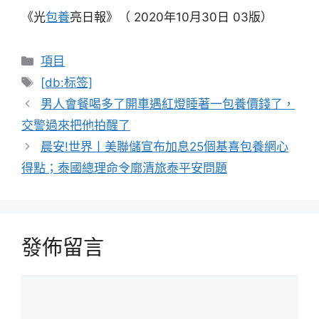
《光
包養
亮日報》（ 2020年10月30日 03版）
分
項目
類
標
[db:标签]
籤
男人會餐喝多了開車遇紅燈睡著一包養價錢了，
交警過來把他拍醒了
晨安!世界丨美聯儲宣布加息25個基喜包養網心
得點；泰國總理命令廓清旅泰平安問題
發佈留言
留
言