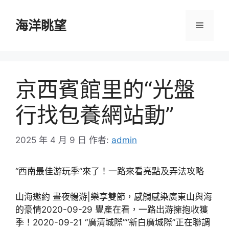
跳
至
海洋眺望
選
主
要
單
內
容
京西賓館里的“光盤
行找包養網站動”
2025 年 4 月 9 日
作者:
admin
“西南最佳游玩季”來了！一路來看亮點及弄法攻略
山海邀約 晝夜暢游|樂享雙節，感觸感染廣東山與海
的豪情2020-09-29 豐產在看，一路出游擁抱收獲
季！2020-09-21 “廣清城際”“新白廣城際”正在聯調