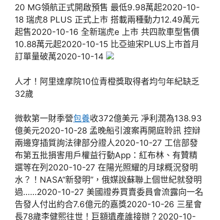
20 MG領航正式開啟預售 最低9.98萬起2020-10-
18 瑞虎8 PLUS 正式上市 搭載兩種動力12.49萬元
起售2020-10-16 全新瑞虎e 上市 共四款車型售價
10.88萬元起2020-10-15 比亞迪宋PLUS上市首月
訂單量破萬2020-10-14
人才！阿里達摩院10位青橙獎取得者均勻年紀缺乏
32歲
微軟第一財季營
包養
收372億美元 凈利潤為138.93
億美元2020-10-28 孟晚船引渡案再開庭聆訊 控辯
兩邊穿插質詢法律部分證人2020-10-27 工信部發
布第五批損害用戶權益行動App：紅布林、有贊精
選等在列2020-10-27 在陽光照耀的月球概況發明
水？！NASA“新發明”，俄媒說蘇聯上個世紀就發明
過……2020-10-27 美國證券買賣委員會流露向一名
告發人付出約合7.6億元的嘉獎2020-10-26 三星會
長78歲李健熙往世！巨額遺產誰接辦？2020-10-