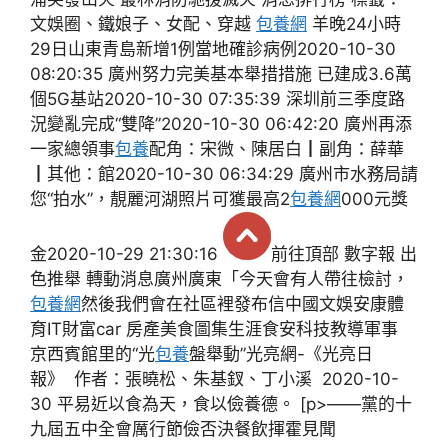
文娛圈、鐵娘子、女配、穿越
包養網
羊晚24小時
29日山東青島新增1例當地確診病例2020-10-30
08:20:35 廣州努力完美基本舉措措施 已建成3.6萬
個5G基站2020-10-30 07:35:39 深圳前三季度路
況變亂完成“雙降”2020-10-30 06:42:20 廣州再添
一家總領事
包養
配角：宋微、陳居白┃副角：薛華
┃其他：館2020-10-30 06:34:29 廣州市水務局請
您“拍水”，靚麗河湖照片可獲最高2
包養網
000元獎
金2020-10-29 21:30:16
前往頂部 數字報 出
色推舉 轉動消息廣州廣東「今天會有人帶往檢討，
包養網
然後我們會在社區裡發布信中國文娛安康體
育IT財富car 房產美食圖集生涯食安科技教導軍事
京西賓館里的“光
包養
盤舉動”光亮網-《光亮日
報》 作者：張曉松、朱基釵、丁小溪 2020-10-
30 平易近以食為天，食以儉養德。 [p>——黨的十
九屆五中全會厲行節儉否決餐飲揮霍見聞