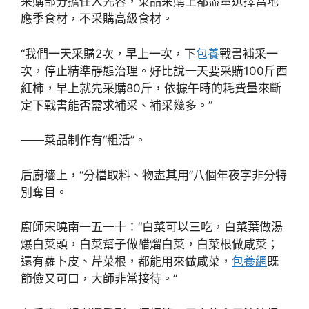
采購部分擔任人先容，菜品采購上都盡量選擇當地
應季食材，不采購高級食材。
“我們一天采購2次，早上一次，下
包養
戰書補采一
次，停止精準靜態治理。好比說一天要采購100斤西
紅柿，早上就先采購80斤，依據午時的耗費量來斷
定下戰書能否需求補采、補采幾多。”
——菜品制作有“粗活”。
后廚墻上，“分檔取料、物盡其用”八個年夜字非分特
別奪目。
廚師宋曉南一五一十：“白菜可以三吃，白菜葉做湯
爆白菜頭，白菜幫子做醋熘白菜，白菜根做咸菜；
還有蘿卜皮、芹菜根，都能用來做咸菜，
包養網
既
節儉又可口，大師非常接待。”