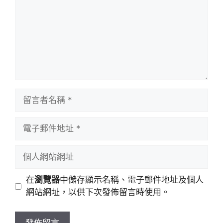
留
言
者
電
名
子
稱
郵
個
件
人
地
網
在
瀏覽器
中儲存顯示名稱、電子郵件地址及個人
址
站
網站網址，以供下次發佈留言時使用。
網
址