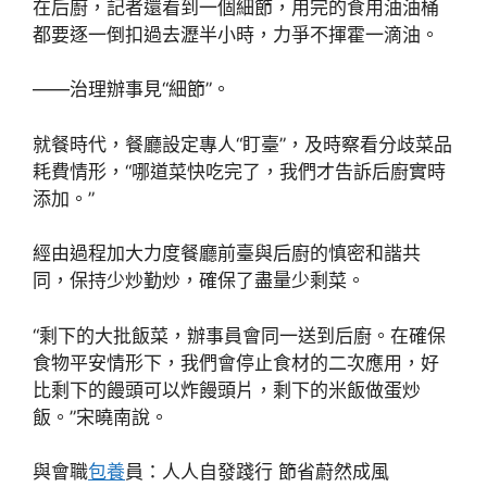
在后廚，記者還看到一個細節，用完的食用油油桶
都要逐一倒扣過去瀝半小時，力爭不揮霍一滴油。
——治理辦事見“細節”。
就餐時代，餐廳設定專人“盯臺”，及時察看分歧菜品
耗費情形，“哪道菜快吃完了，我們才告訴后廚實時
添加。”
經由過程加大力度餐廳前臺與后廚的慎密和諧共
同，保持少炒勤炒，確保了盡量少剩菜。
“剩下的大批飯菜，辦事員會同一送到后廚。在確保
食物平安情形下，我們會停止食材的二次應用，好
比剩下的饅頭可以炸饅頭片，剩下的米飯做蛋炒
飯。”宋曉南說。
與會職
包養
員：人人自發踐行 節省蔚然成風