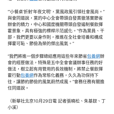
“‘小餐桌’折射‘年夜文明’，黨風政風引領社會風尚。”
與會同道說，黨的中心全會帶頭自發貫徹落實節省
辦會的精力，中心和國度機關帶頭自發遏制餐飲揮
霍景象，具有極強的標桿示范感化。“作為黨員、干
部，我們更要以身作則，推進在全社會培養和構成
揮霍可恥、節儉為榮的傑出風氣。”
“我們將進一個步驟總結應用這些年來節省
包養網
辦
會的經歷做法，特殊是五中全會會議辦事任務的好
做法，樹立起有用管用的長效機制，將禁止餐飲揮
霍行動
包養網
作為常態化義務，久久為功保持下
往，讓節約節儉的風氣蔚然成風。”會務任務有關擔
任同道說。
（新華社北京10月29日電 記者張曉松、朱基釵、丁
小溪）