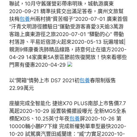
聯試，10月守舊運營彩帶串明珠，城軌游廣東
2020-09-21 精準扶貧交出滿足答卷，廣州文旅幫
扶梅
包養
州兩村摘“貧苦帽子”2020-07-01 廣東首個
“汗青文明游徑體驗日”運動受游客喜愛3天逾3萬游
客踏上廣東游徑之旅2020-07-01 “驛動的心” 帶動
村落游、平易近宿游火起來2020-05-13 玩遍增城|
親測9條康養洗肺精品線路，詩意何止在遠方2020-
04-29 14家廣東5A景區節前恢復開放！快來看哪些
門票有優惠2020-04-29
​以“開箱”情勢上市 DS7 2021初
包養
春限制版售
22.99萬元
座艙完成全智能化 捷途X70 PLUS南部上市售價7.7
萬起2020-10-29 設置裝備擺設曝光 全新MG5全系
標配XDS、10.25英寸年夜
包養
屏2020-10-26 第
10000輛小鵬P7下線 完成新權勢單車型最快2020-
10-20 試駕廣汽豐田威蘭達：“威”力實足2020-10-