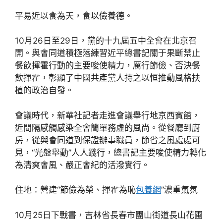
平易近以食為天，食以儉養德。
10月26日至29日，黨的十九屆五中全會在北京召
開。與會同道積極落練習近平總書記關于果斷禁止
餐飲揮霍行動的主要唆使精力，厲行節儉、否決餐
飲揮霍，彰顯了中國共產黨人持之以恒推動風格扶
植的政治自發。
會議時代，新華社記者走進會議舉行地京西賓館，
近間隔感觸感染全會簡單務虛的風尚。從餐廳到廚
房，從與會同道到保證辦事職員，節省之風處處可
見，“光盤舉動”人人踐行，總書記主要唆使精力轉化
為清爽會風、嚴正會紀的活潑實行。
住地：營建“節儉為榮、揮霍為恥
包養網
”濃重氣氛
10月25日下戰書，吉林省長春市團山街道長山花圃