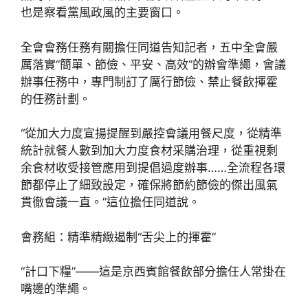
也是察看黨風政風的主要窗口。
全會會務任務有關擔任同道告知記者，五中全會嚴
厲落實“簡單、節儉、平安、高效”的辦會準繩，會議
辦事任務中，專門制訂了厲行節儉、禁止餐飲揮霍
的任務計劃。
“從加大力度宣揚提醒到嚴控會議用餐尺度，從精準
統計就餐人數到加大力度食材采購治理，從重視剩
余食材收受接管應用到提倡過度辦事……全流程各環
節都停止了細致設定，確保將節約節儉的傑出風氣
貫徹會議一直。”這位擔任同道說。
會務組：精準精緻遏制“舌尖上的揮霍”
“計口下糧”——這是京西賓館餐飲部分擔任人常掛在
嘴邊的準繩。