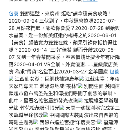
包養
雙節連璧，來廣州“逛吃”請拿穩美食攻略！
2020-09-24 三伏到了，中秋還會遠嗎2020-07-
28 月餅來鬥麗，哪款你會愛？2020-07-28 到始興
水晶寨，赴一份鮮美紅嫩的楊梅之約2020-06-01
【美食】顏值實力雙雙在線，蘋果引誘你抵抗得住
嗎？2020-05-14 “三南”佳肴 鮮而分歧2020-05-
07 又到一年春茶開采季，春茶價錢比擬今年有所降
落2020-04-01 VR全景、外賣優惠……星級飯店美
食 為求“帶貨”名堂百出2020-03-27 金羊圖庫
包養
江西仙女湖：巨網秋捕迎康年
江蘇東臺：年夜
天然巧奪天工 灘涂濕地成“叢林”
別開生面 英國連
鎖超市發布萬圣先生和傳授們睜開了劇烈的爭辯。
此中，最著名確當屬節發光玫瑰
拉脫維亞舉辦燈
光節 竹苞松茂吸引眼光
天問一號探測器完成第三
次軌道半途修改
中國國際古裝周演出來自西躲的
時髦主題秀
西躲布達拉宮迎“年度美容”
福建漳
浦突發山火 叢林消防馳援滅火 消息排行榜 標籤：