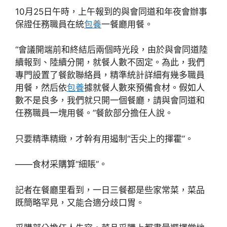
10月25日午時，上午報到的與會同道和年夜會辦事
保證任務職員在統
包養
一餐廳用餐。
“會議開端前和終結后兩個時光段，由於與會同道陸
續報到、陸續分開，就餐人數不固定。為此，我們
專門設置了餐飲聯絡員，精準統計詳細有幾多職員
用餐，然后依
包養
據就餐人數來預備食材。假如人
數不是良多，我們就只開一個餐廳，請與會同道和
任務職員一塊用餐。”餐飲部分擔任人說。
只要精準精緻，才幹有用遏制“舌尖上的揮霍”。
——食材采購算“細賬”。
記者在餐廳里看到，一日三餐都是些家常菜，菜品
既簡略罕見，又能合適分歧口胃。