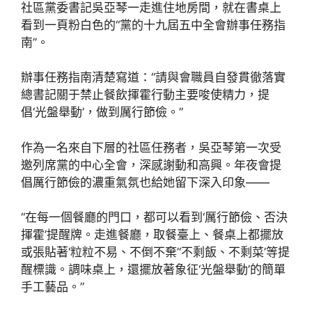
社區黨委書記吳亞琴一走進住地房間，就在書桌上
看到一頁粉白色的“黨的十九屆五中全會辦事任務指
南”。
辦事任務指南清楚寫道：“請與會職員自發貫徹落實
總書記關于禁止餐飲揮霍行動主要唆使精力，提
倡‘光盤舉動’，做到厲行節儉。”
作為一名來自下層的社區任務者，吳亞琴第一次受
邀列席黨的中心全會，深感謝動和高興。年夜會提
倡厲行節儉的濃重氣氛也給她留下深入印象——
“在每一個餐廳的門口，都可以看到‘厲行節儉、否決
揮霍’提醒牌。走進餐廳，取餐臺上、餐桌上都擺放
或張貼著‘粒粒不易、不倒不棄’‘不剩飯、不剩菜’等提
醒標識。調味桌上，還擺放著象征‘光盤舉動’的簡單
手工藝品。”