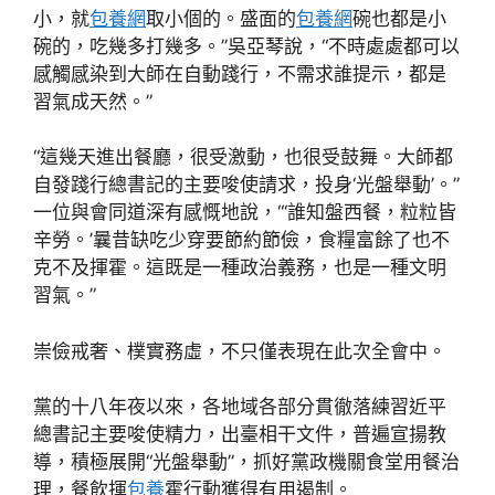
小，就
包養網
取小個的。盛面的
包養網
碗也都是小
碗的，吃幾多打幾多。”吳亞琴說，“不時處處都可以
感觸感染到大師在自動踐行，不需求誰提示，都是
習氣成天然。”
“這幾天進出餐廳，很受激動，也很受鼓舞。大師都
自發踐行總書記的主要唆使請求，投身‘光盤舉動’。”
一位與會同道深有感慨地說，“‘誰知盤西餐，粒粒皆
辛勞。’曩昔缺吃少穿要節約節儉，食糧富餘了也不
克不及揮霍。這既是一種政治義務，也是一種文明
習氣。”
崇儉戒奢、樸實務虛，不只僅表現在此次全會中。
黨的十八年夜以來，各地域各部分貫徹落練習近平
總書記主要唆使精力，出臺相干文件，普遍宣揚教
導，積極展開“光盤舉動”，抓好黨政機關食堂用餐治
理，餐飲揮
包養
霍行動獲得有用遏制。