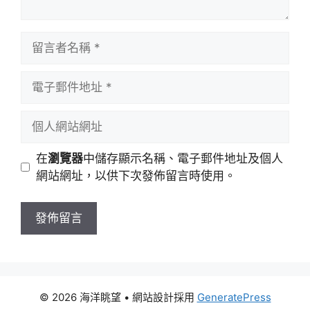
留
言
者
電
名
子
稱
郵
個
件
人
地
網
在
瀏覽器
中儲存顯示名稱、電子郵件地址及個人
址
站
網站網址，以供下次發佈留言時使用。
網
址
© 2026 海洋眺望
• 網站設計採用
GeneratePress