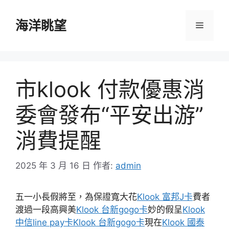
跳
至
海洋眺望
選
主
要
單
內
容
市klook 付款優惠消
委會發布“平安出游”
消費提醒
2025 年 3 月 16 日
作者:
admin
五一小長假將至，為保證寬大花
Klook 富邦J卡
費者
渡過一段高興美
Klook 台新gogo卡
妙的假呈
Klook
中信line pay卡
Klook 台新gogo卡
現在
Klook 國泰