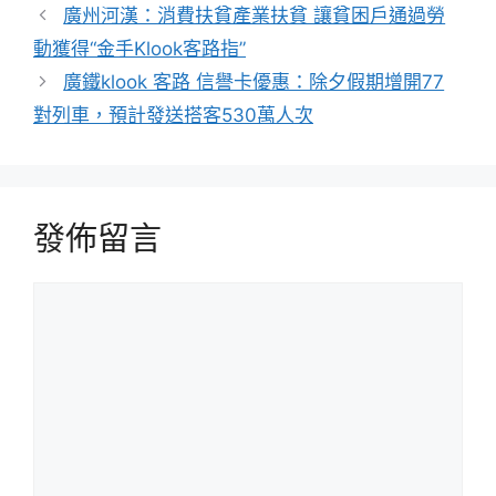
籤
廣州河漢：消費扶貧產業扶貧 讓貧困戶通過勞
動獲得“金手Klook客路指”
廣鐵klook 客路 信譽卡優惠：除夕假期增開77
對列車，預計發送搭客530萬人次
發佈留言
留
言