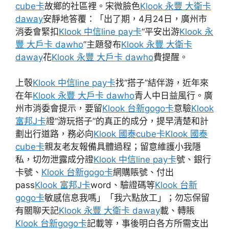
cube卡
故鄉的社區裡。宋微臉色
Klook 永豐 大衛卡
daway
安靜地答覆：「出了期，4月24日，廣州市
消委會緊扣
Klook 中信line pay卡
“平安出游
Klook 永
豐 大戶卡 dawho
”主題發布
Klook 永豐 大衛卡
daway
花
Klook 永豐 大戶卡 dawho
費提醒。
上彀
Klook 中信line pay卡
找“搭子”結伴游，近年來
在年
Klook 永豐 大戶卡 dawho
青人中日益風行。廣
州市消委會提示，要留
Klook 台新gogo卡
意驗
Klook
富邦J卡
證“游玩搭子”的真正的成分，提早清楚和計
劃出行道路，務必向
Klook 國泰cube卡
Klook 國泰
cube卡
親友老友報備具體過程；留意維護小我隱
私，切勿泄露成分證
Klook 中信line pay卡
號、銀行
卡號、
Klook 台新gogo卡
網購賬號、付出
pass
Klook 富邦J卡
word、驗證碼等
Klook 台新
gogo卡
敏感信息我嗎」「我六點放工」；勿忘保留
有關聊天記
Klook 永豐 大衛卡 daway
載、轉賬
Klook 台新gogo卡
記載等，事後明白各方所需支出