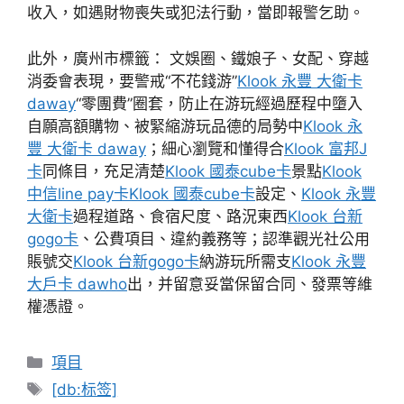
收入，如遇財物喪失或犯法行動，當即報警乞助。
此外，廣州市標籤： 文娛圈、鐵娘子、女配、穿越
消委會表現，要警戒“不花錢游”
Klook 永豐 大衛卡
daway
“零團費”圈套，防止在游玩經過歷程中墮入
自願高額購物、被緊縮游玩品德的局勢中
Klook 永
豐 大衛卡 daway
；細心瀏覽和懂得合
Klook 富邦J
卡
同條目，充足清楚
Klook 國泰cube卡
景點
Klook
中信line pay卡
Klook 國泰cube卡
設定、
Klook 永豐
大衛卡
過程道路、食宿尺度、路況東西
Klook 台新
gogo卡
、公費項目、違約義務等；認準觀光社公用
賬號交
Klook 台新gogo卡
納游玩所需支
Klook 永豐
大戶卡 dawho
出，并留意妥當保留合同、發票等維
權憑證。
分
項目
類
標
[db:标签]