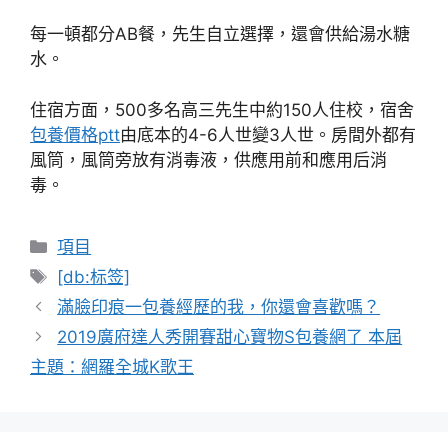
每一頓都分AB餐，先生自立選擇，還會供給湯水糖
水。
住宿方面，500多名高三先生中約150人住校，宿舍
包養價格ptt
由底本的4-6人世變3人世。房間外都有
風筒，風筒旁放有消毒液，供應用前和應用后消
毒。
分
項目
類
標
[db:标签]
籤
滿臉印痕一包養經歷的我，你還會喜歡嗎？
2019廣府達人秀開賽甜心寶物S包養網了 本屆
主題：網羅全城K歌王