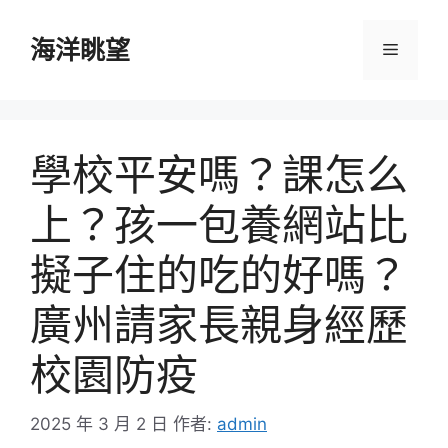
跳
至
海洋眺望
選
主
要
單
內
容
學校平安嗎？課怎么
上？孩一包養網站比
擬子住的吃的好嗎？
廣州請家長親身經歷
校園防疫
2025 年 3 月 2 日
作者:
admin