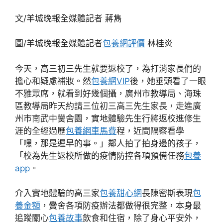
文/羊城晚報全媒體記者 蔣雋
圖/羊城晚報全媒體記者
包養網評價
林桂炎
今天，高三初三先生就要返校了，為打消家長們的
擔心和疑慮補妝。然
包養網VIP
後，她垂頭看了一眼
不雅眾席，就看到好幾個攝，廣州市教導局、海珠
區教導局昨天約請三位初三高三先生家長，走進廣
州市南武中黌舍園，實地體驗先生行將返校進修生
涯的全經過歷
包養網車馬費
程，近間隔察看學
「嘿，那是遲早的事。」鄰人拍了拍身邊的孩子，
「校為先生返校所做的疫情防控各項預備任務
包養
app
。
介入實地體驗的高三家
包養甜心網
長陳密斯表現
包
養金額
，黌舍各項防疫辦法都做得很完整，本身最
追蹤關心
包養故事
飲食和住宿，除了身心平安外，