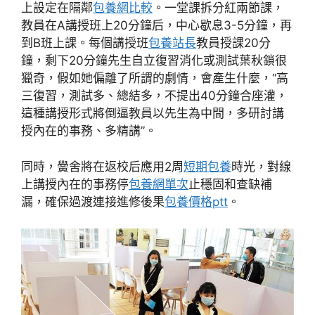
上設定在隔鄰
包養網比較
。一堂課拆分紅兩節課，
教員在A講授班上20分鐘后，中心歇息3-5分鐘，再
到B班上課。每個講授班
包養站長
教員授課20分
鐘，剩下20分鐘先生自立復習消化或測試葉秋鎖很
獵奇，假如她偏離了所謂的劇情，會產生什麼，“高
三復習，測試多、總結多，不提出40分鐘合座灌，
這種講授形式將倒逼教員以先生為中間，多研討講
授內在的事務、多精講”。
同時，黌舍將在返校后應用2周
短期包養
時光，對線
上講授內在的事務停
包養網單次
止穩固和查缺補
漏，確保過渡連接進修後果
包養價格ptt
。