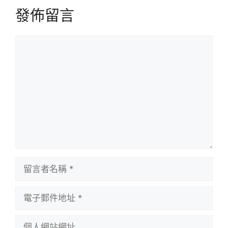
發佈留言
留
言
留
言
者
電
名
子
稱
郵
個