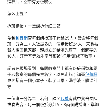
進校后，空中有分班唆使
怎么上課？
拆班講授，一堂課拆分紅二節
為包
包養網
管每個講授班不跨越25人，黌舍將每個
班一分為二，人數最多的一個講授班24人，宋微被
裁人後回抵家鄉，親戚立即給她先容了一個起碼的
18人；汗青室等效能室等都被“征用”釀成了教室。
記者在現場看到，每間教室門上都有班級稱號和屬
于該教室的每個先生名字，以免走錯；講臺
包養網
桌面都有一個小盒子，裝了口罩、洗手液、體溫計
等。
一個班一分為二，若何上課？
包養
南武中黌舍長陳
祥春先容，每一個班拆分紅A、B兩個講授班，準繩