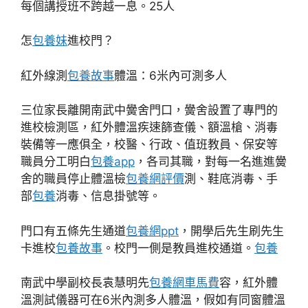
每個講授班不跨越一息。25人
怎
包養妹
進校門？
紅外線測
包養故事
體溫：6米內可測多人
三位家長離開南武中黌舍門口，黌舍設置了專門的
進校檢測區，紅外體溫疾速篩查儀、額溫槍、消毒
裝備等一應俱全，校醫、行政、值班教員、保安等
職員分工明白
包養app
，各司其職，對每一名進進黌
舍的職員停止體溫檢
包養網評價
測、鞋底消毒、手
部
包養
消毒、信息掛號等。
門口有五條先生通道
包養網ppt
，開學后先生刷先生
卡進校
包養故事
。校門一側是教員進校通道。
包養
南武中學副校長袁慧明先
包養網車馬費
容，紅外體
溫測試儀器可在6米內測多人體溫，假如有同窗體溫