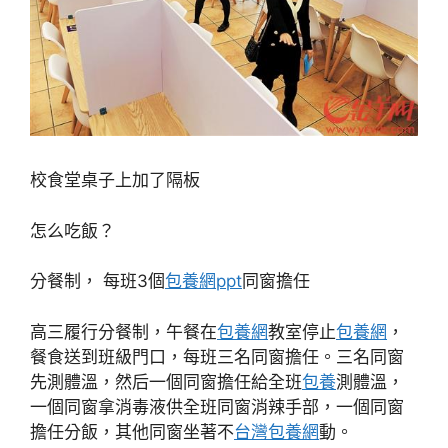
校食堂桌子上加了隔板
怎么吃飯？
分餐制， 每班3個
包養網ppt
同窗擔任
高三履行分餐制，午餐在
包養網
教室停止
包養網
，
餐食送到班級門口，每班三名同窗擔任。三名同窗
先測體溫，然后一個同窗擔任給全班
包養
測體溫，
一個同窗拿消毒液供全班同窗消辣手部，一個同窗
擔任分飯，其他同窗坐著不
台灣包養網
動。